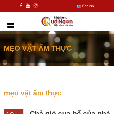
English
MẸO VẶT ẨM THỰC
mẹo vặt ẩm thực
Chả giò cua bể của nhà