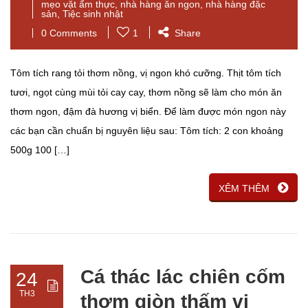
mẹo vặt ẩm thực
,
nhà hàng ăn ngon
,
nhà hàng đặc
sản
,
Tiệc sinh nhật
0 Comments
1
Share
Tôm tích rang tỏi thơm nồng, vị ngon khó cưỡng. Thịt tôm tích
tươi, ngọt cùng mùi tỏi cay cay, thơm nồng sẽ làm cho món ăn
thơm ngon, đậm đà hương vị biển. Để làm được món ngon này
các bạn cần chuẩn bị nguyên liệu sau: Tôm tích: 2 con khoảng
500g 100 […]
XÊM THÊM
Cá thác lác chiên cốm
24
TH3
thơm giòn thấm vị