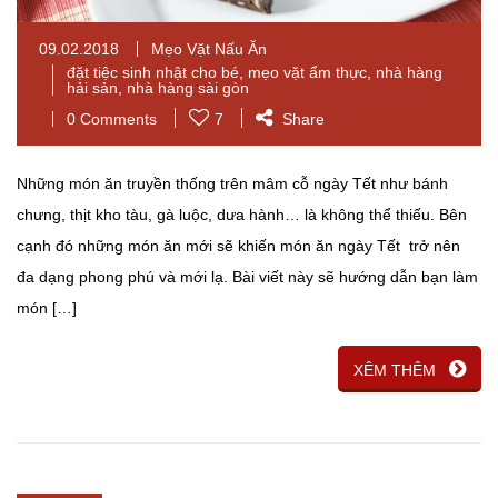
09.02.2018
Mẹo Vặt Nấu Ăn
đặt tiệc sinh nhật cho bé
,
mẹo vặt ẩm thực
,
nhà hàng
hải sản
,
nhà hàng sài gòn
0 Comments
7
Share
Những món ăn truyền thống trên mâm cỗ ngày Tết như bánh
chưng, thịt kho tàu, gà luộc, dưa hành… là không thể thiếu. Bên
cạnh đó những món ăn mới sẽ khiến món ăn ngày Tết trở nên
đa dạng phong phú và mới lạ. Bài viết này sẽ hướng dẫn bạn làm
món […]
XÊM THÊM