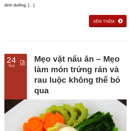
dinh dưỡng, […]
XÊM THÊM
Mẹo vặt nấu ăn – Mẹo
24
TH2
làm món trứng rán và
rau luộc không thể bỏ
qua