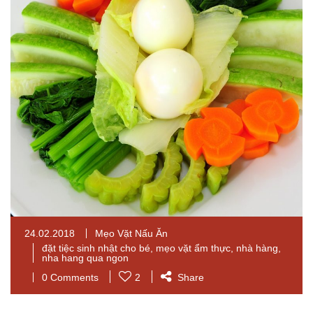
24.02.2018
Mẹo Vặt Nấu Ăn
đặt tiệc sinh nhật cho bé
,
mẹo vặt ẩm thực
,
nhà hàng
,
nha hang qua ngon
0 Comments
2
Share