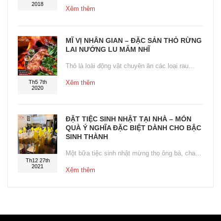
2018
Xêm thêm
MĨ VỊ NHÂN GIAN – ĐẶC SẢN THỎ RỪNG
LAI NƯỚNG LU MẮM NHĨ
Thỏ là loài động vật chuyên ăn các loại rau...
Th5 7th
Xêm thêm
2020
ĐẶT TIỆC SINH NHẬT TẠI NHÀ – MÓN
QUÀ Ý NGHĨA ĐẶC BIỆT DÀNH CHO BẬC
SINH THÀNH
Một bữa tiệc sinh nhật mừng thọ ông bà, cha...
Th12 27th
2021
Xêm thêm