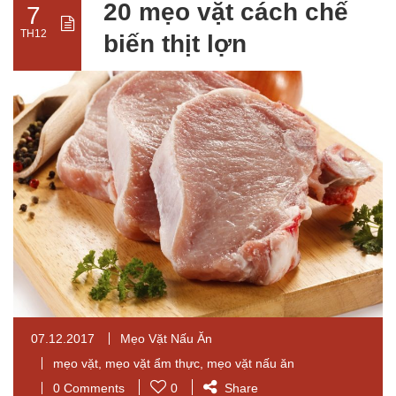
20 mẹo vặt cách chế
7
TH12
biến thịt lợn
07.12.2017
Mẹo Vặt Nấu Ăn
mẹo vặt
,
mẹo vặt ẩm thực
,
mẹo vặt nấu ăn
0 Comments
0
Share