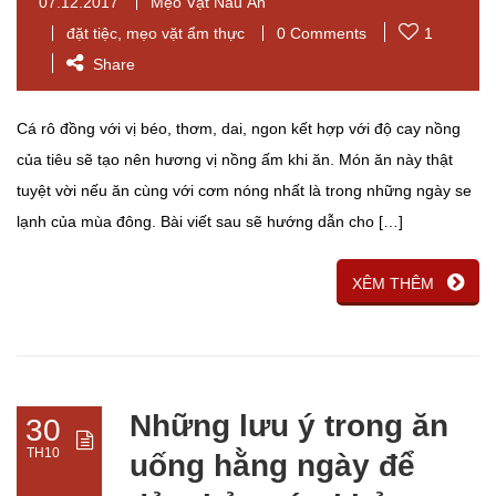
07.12.2017
Mẹo Vặt Nấu Ăn
đặt tiệc
,
mẹo vặt ẩm thực
0 Comments
1
Share
Cá rô đồng với vị béo, thơm, dai, ngon kết hợp với độ cay nồng
của tiêu sẽ tạo nên hương vị nồng ấm khi ăn. Món ăn này thật
tuyệt vời nếu ăn cùng với cơm nóng nhất là trong những ngày se
lạnh của mùa đông. Bài viết sau sẽ hướng dẫn cho […]
XÊM THÊM
Những lưu ý trong ăn
30
TH10
uống hằng ngày để