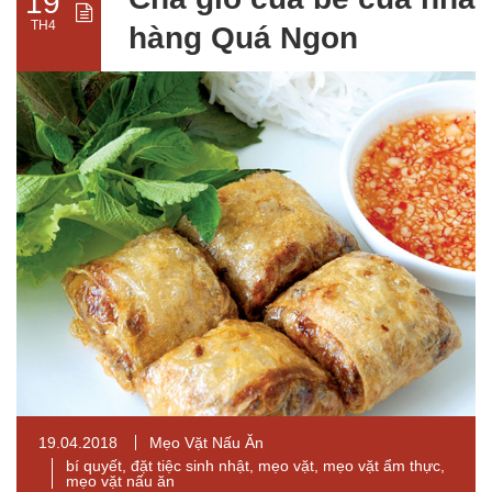
19
TH4
hàng Quá Ngon
19.04.2018
Mẹo Vặt Nấu Ăn
bí quyết
,
đặt tiệc sinh nhật
,
mẹo vặt
,
mẹo vặt ẩm thực
,
mẹo vặt nấu ăn