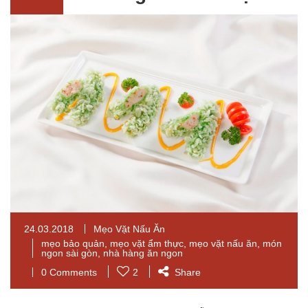
24.03.2018
Mẹo Vặt Nấu Ăn
mẹo bảo quản
,
mẹo vặt ẩm thực
,
mẹo vặt nấu ăn
,
món
ngon sài gòn
,
nhà hàng ăn ngon
0 Comments
2
Share