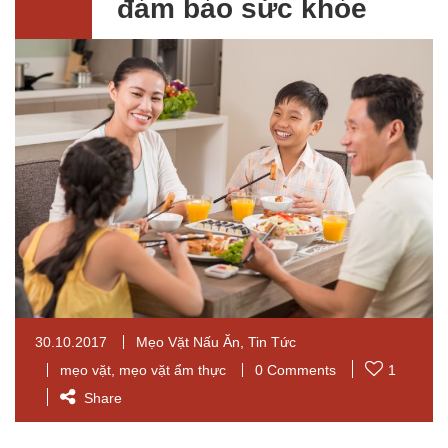
đảm bảo sức khỏe
30.10.2017
Mẹo Vặt Nấu Ăn
,
Tin Tức
mẹo vặt
,
mẹo vặt ẩm thực
0 Comments
1
Share