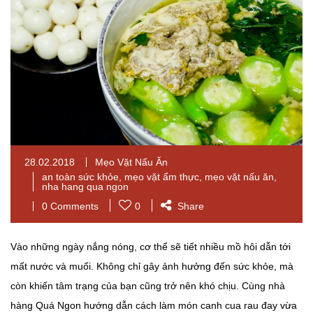
28.02.2018
Mẹo Vặt Nấu Ăn
an toàn sức khỏe
,
mẹo vặt ẩm thực
,
mẹo vặt nấu ăn
,
nha hang qua ngon
0 Comments
0
Share
Vào những ngày nắng nóng, cơ thể sẽ tiết nhiều mồ hôi dẫn tới
mất nước và muối. Không chỉ gây ảnh hưởng đến sức khỏe, mà
còn khiến tâm trạng của bạn cũng trở nên khó chịu. Cùng nhà
hàng Quá Ngon hướng dẫn cách làm món canh cua rau đay vừa