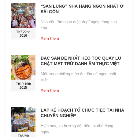
“SĂN LÙNG” NHÀ HÀNG NGON NHẤT Ở
SÀI GÒN
Nhu cầu “ăn ngon mặc đẹp” ngày càng cao
của...
Th7 22nd
2016
Xêm thêm
ĐẶC SẢN ĐỆ NHẤT HEO TỘC QUAY LU
CHẶT MẸT TRỨ DANH ẨM THỰC VIỆT
Một trong những món ăn dân dã ngon nhất
Việt...
Th10 16th
2015
Xêm thêm
LẬP KẾ HOẠCH TỔ CHỨC TIỆC TẠI NHÀ
CHUYÊN NGHIỆP
Hiện nay, xu hướng đặt tiệc tại nhà đang
ngày...
Th6 6th