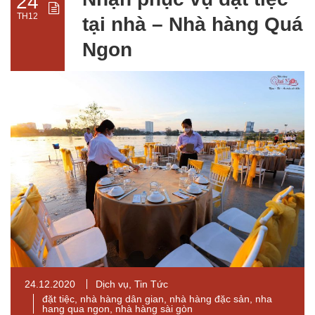
24
TH12
tại nhà – Nhà hàng Quá
Ngon
24.12.2020
Dịch vụ
,
Tin Tức
đặt tiệc
,
nhà hàng dân gian
,
nhà hàng đặc sản
,
nha
hang qua ngon
,
nhà hàng sài gòn