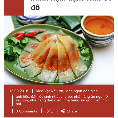
đô
13.03.2018
Mẹo Vặt Nấu Ăn
,
Món ngon dân gian
ảnh tiệc
,
đặt tiệc sinh nhật cho bé
,
nhà hàng ăn ngon ở
sài gòn
,
nhà hàng dân gian
,
nhà hàng sài gòn
,
tiệc thôi
nôi
0 Comments
1
Share