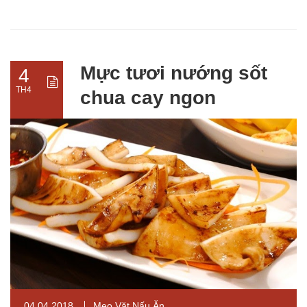
Mực tươi nướng sốt
4
TH4
chua cay ngon
04.04.2018
Mẹo Vặt Nấu Ăn