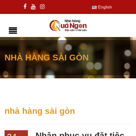
English
NHÀ HÀNG SÀI GÒN
nhà hàng sài gòn
Nhận phục vụ đặt tiệc