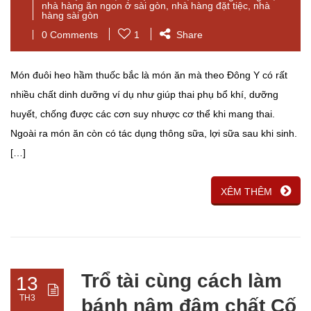
nhà hàng ăn ngon ở sài gòn
,
nhà hàng đặt tiệc
,
nhà
hàng sài gòn
0 Comments
1
Share
Món đuôi heo hầm thuốc bắc là món ăn mà theo Đông Y có rất
nhiều chất dinh dưỡng ví dụ như giúp thai phụ bổ khí, dưỡng
huyết, chống được các cơn suy nhược cơ thể khi mang thai.
Ngoài ra món ăn còn có tác dụng thông sữa, lợi sữa sau khi sinh.
[…]
XÊM THÊM
Trổ tài cùng cách làm
13
TH3
bánh nậm đậm chất Cố