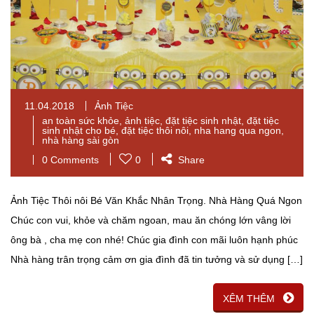
11.04.2018
Ảnh Tiệc
an toàn sức khỏe
,
ảnh tiệc
,
đặt tiệc sinh nhật
,
đặt tiệc
sinh nhật cho bé
,
đặt tiệc thôi nôi
,
nha hang qua ngon
,
nhà hàng sài gòn
0 Comments
0
Share
Ảnh Tiệc Thôi nôi Bé Văn Khắc Nhân Trọng. Nhà Hàng Quá Ngon
Chúc con vui, khỏe và chăm ngoan, mau ăn chóng lớn vâng lời
ông bà , cha mẹ con nhé! Chúc gia đình con mãi luôn hạnh phúc
Nhà hàng trân trọng cảm ơn gia đình đã tin tưởng và sử dụng […]
XÊM THÊM