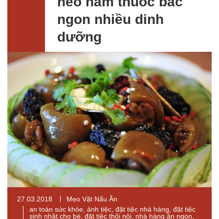
heo hầm thuốc bắc
ngon nhiều dinh
dưỡng
27.03.2018
Mẹo Vặt Nấu Ăn
an toàn sức khỏe
,
ảnh tiệc
,
đặt tiệc nhà hàng
,
đặt tiệc
sinh nhật cho bé
,
đặt tiệc thôi nôi
,
nhà hàng ăn ngon
,