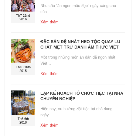
Nhu cầu “ăn ngon mặc đẹp” ngày càng cao
của...
Th7 22nd
2016
Xêm thêm
ĐẶC SẢN ĐỆ NHẤT HEO TỘC QUAY LU
CHẶT MẸT TRỨ DANH ẨM THỰC VIỆT
Một trong những món ăn dân dã ngon nhất
Việt...
Th10 16th
2015
Xêm thêm
LẬP KẾ HOẠCH TỔ CHỨC TIỆC TẠI NHÀ
CHUYÊN NGHIỆP
Hiện nay, xu hướng đặt tiệc tại nhà đang
ngày...
Th6 6th
2018
Xêm thêm