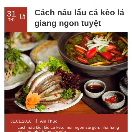
Cách nấu lẩu cá kèo lá
31
TH1
giang ngon tuyệt
31.01.2018
Ẩm Thực
cách nấu lẩu
,
lẩu cá kèo
,
món ngon sài gòn
,
nhà hàng
hải sản
,
nhà hàng sài gòn