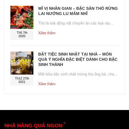
MĨ VỊ NHÂN GIAN – ĐẶC SẢN THỎ RỪNG
LAI NƯỚNG LU MẮM NHĨ
Thỏ là loài động vật chuyên ăn các loại rau...
Th5 7th
Xêm thêm
2020
ĐẶT TIỆC SINH NHẬT TẠI NHÀ – MÓN
QUÀ Ý NGHĨA ĐẶC BIỆT DÀNH CHO BẬC
SINH THÀNH
Một bữa tiệc sinh nhật mừng thọ ông bà, cha...
Th12 27th
2021
Xêm thêm
®
NHÀ HÀNG QUÁ NGON