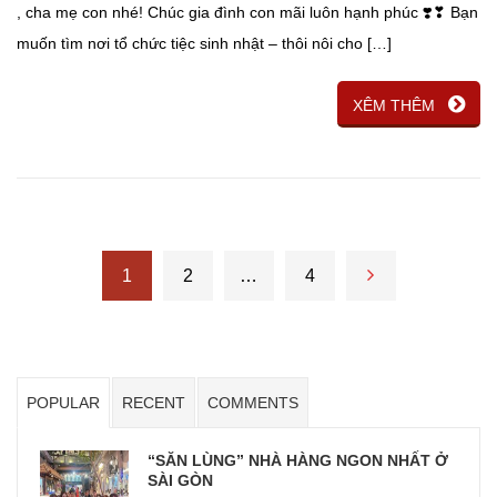
, cha mẹ con nhé! Chúc gia đình con mãi luôn hạnh phúc ❣️❣ Bạn
muốn tìm nơi tổ chức tiệc sinh nhật – thôi nôi cho […]
XÊM THÊM
1
2
…
4
POPULAR
RECENT
COMMENTS
“SĂN LÙNG” NHÀ HÀNG NGON NHẤT Ở
SÀI GÒN