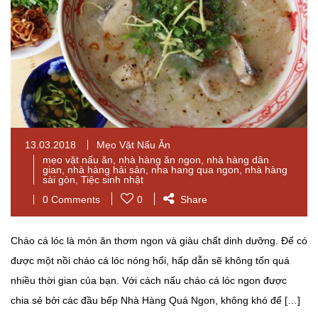
13.03.2018
Mẹo Vặt Nấu Ăn
mẹo vặt nấu ăn
,
nhà hàng ăn ngon
,
nhà hàng dân
gian
,
nhà hàng hải sản
,
nha hang qua ngon
,
nhà hàng
sài gòn
,
Tiệc sinh nhật
0 Comments
0
Share
Cháo cá lóc là món ăn thơm ngon và giàu chất dinh dưỡng. Để có
được một nồi cháo cá lóc nóng hổi, hấp dẫn sẽ không tốn quá
nhiều thời gian của bạn. Với cách nấu cháo cá lóc ngon được
chia sẻ bởi các đầu bếp Nhà Hàng Quá Ngon, không khó để […]