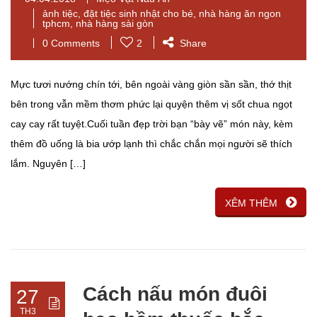
ảnh tiệc
,
đặt tiệc sinh nhật cho bé
,
nhà hàng ăn ngon
tphcm
,
nhà hàng sài gòn
0 Comments
2
Share
Mực tươi nướng chín tới, bên ngoài vàng giòn sần sần, thớ thịt
bên trong vẫn mềm thơm phức lại quyện thêm vị sốt chua ngọt
cay cay rất tuyệt.Cuối tuần đẹp trời bạn “bày vẽ” món này, kèm
thêm đồ uống là bia ướp lạnh thì chắc chắn mọi người sẽ thích
lắm. Nguyên […]
XÊM THÊM
Cách nấu món đuôi
27
TH3