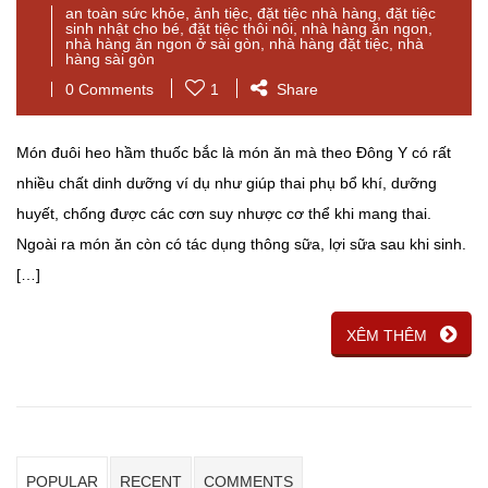
an toàn sức khỏe
,
ảnh tiệc
,
đặt tiệc nhà hàng
,
đặt tiệc
sinh nhật cho bé
,
đặt tiệc thôi nôi
,
nhà hàng ăn ngon
,
nhà hàng ăn ngon ở sài gòn
,
nhà hàng đặt tiệc
,
nhà
hàng sài gòn
0 Comments
1
Share
Món đuôi heo hầm thuốc bắc là món ăn mà theo Đông Y có rất
nhiều chất dinh dưỡng ví dụ như giúp thai phụ bổ khí, dưỡng
huyết, chống được các cơn suy nhược cơ thể khi mang thai.
Ngoài ra món ăn còn có tác dụng thông sữa, lợi sữa sau khi sinh.
[…]
XÊM THÊM
POPULAR
RECENT
COMMENTS