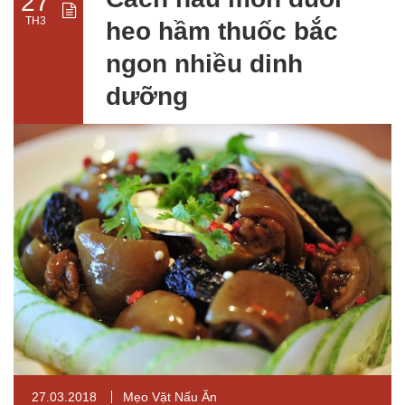
27
TH3
heo hầm thuốc bắc
ngon nhiều dinh
dưỡng
27.03.2018
Mẹo Vặt Nấu Ăn