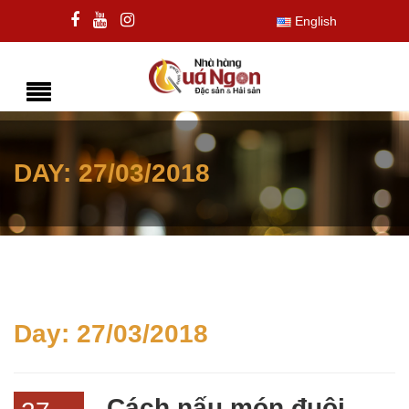
English
DAY:
27/03/2018
Day:
27/03/2018
Cách nấu món đuôi