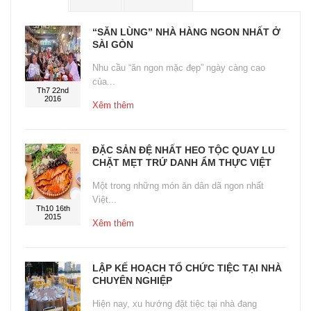
“SĂN LÙNG” NHÀ HÀNG NGON NHẤT Ở
SÀI GÒN
Nhu cầu “ăn ngon mặc đẹp” ngày càng cao
của...
Th7 22nd
2016
Xêm thêm
ĐẶC SẢN ĐỆ NHẤT HEO TỘC QUAY LU
CHẶT MẸT TRỨ DANH ẨM THỰC VIỆT
Một trong những món ăn dân dã ngon nhất
Việt...
Th10 16th
2015
Xêm thêm
LẬP KẾ HOẠCH TỔ CHỨC TIỆC TẠI NHÀ
CHUYÊN NGHIỆP
Hiện nay, xu hướng đặt tiệc tại nhà đang