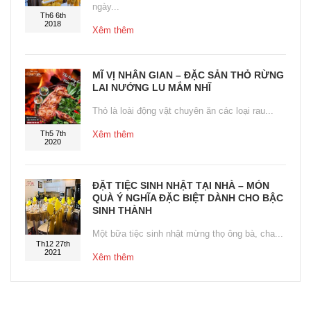
ngày...
Th6 6th
2018
Xêm thêm
MĨ VỊ NHÂN GIAN – ĐẶC SẢN THỎ RỪNG
LAI NƯỚNG LU MẮM NHĨ
Thỏ là loài động vật chuyên ăn các loại rau...
Th5 7th
Xêm thêm
2020
ĐẶT TIỆC SINH NHẬT TẠI NHÀ – MÓN
QUÀ Ý NGHĨA ĐẶC BIỆT DÀNH CHO BẬC
SINH THÀNH
Một bữa tiệc sinh nhật mừng thọ ông bà, cha...
Th12 27th
2021
Xêm thêm