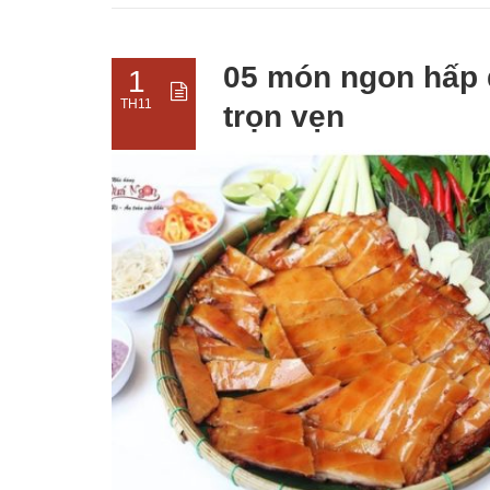
05 món ngon hấp d
1
TH11
trọn vẹn