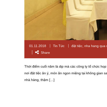
01.11.2018
Tin Tức
đặt tiệc
,
nha hang qua 
Share
Thời điểm cuối năm là dịp mà các công ty tổ chức họ
nơi đặt tiệc ăn ý, món ăn ngon miệng tại không gian sa
nhà hàng, thậm […]