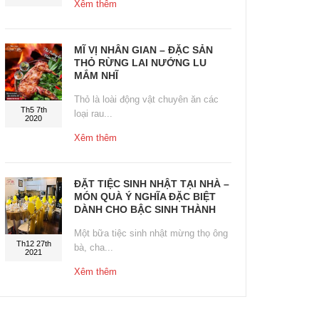
Xêm thêm
MĨ VỊ NHÂN GIAN – ĐẶC SẢN
THỎ RỪNG LAI NƯỚNG LU
MẮM NHĨ
Thỏ là loài động vật chuyên ăn các
Th5 7th
loại rau...
2020
Xêm thêm
ĐẶT TIỆC SINH NHẬT TẠI NHÀ –
MÓN QUÀ Ý NGHĨA ĐẶC BIỆT
DÀNH CHO BẬC SINH THÀNH
Một bữa tiệc sinh nhật mừng thọ ông
Th12 27th
bà, cha...
2021
Xêm thêm