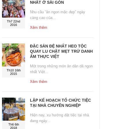
NHẤT Ở SÀI GÒN
Nhu cầu “ăn ngon mặc đẹp” ngày
càng cao của...
Th7 22nd
2016
Xêm thêm
ĐẶC SẢN ĐỆ NHẤT HEO TỘC
QUAY LU CHẶT MẸT TRỨ DANH
ẨM THỰC VIỆT
Một trong những món ăn dân dã ngon
Th10 16th
nhất Việt...
2015
Xêm thêm
LẬP KẾ HOẠCH TỔ CHỨC TIỆC
TẠI NHÀ CHUYÊN NGHIỆP
Hiện nay, xu hướng đặt tiệc tại nhà
đang ngày...
Th6 6th
2018