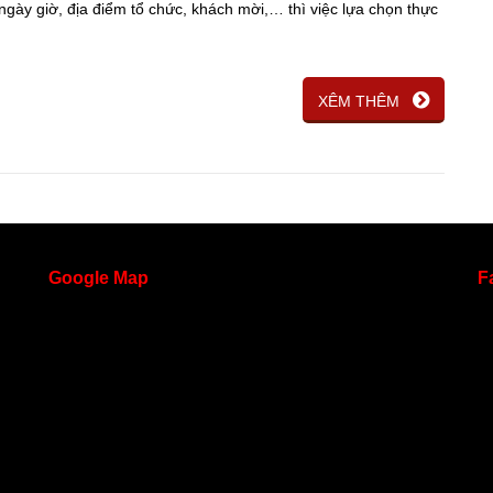
 ngày giờ, địa điểm tổ chức, khách mời,… thì việc lựa chọn thực
XÊM THÊM
Google
Map
F