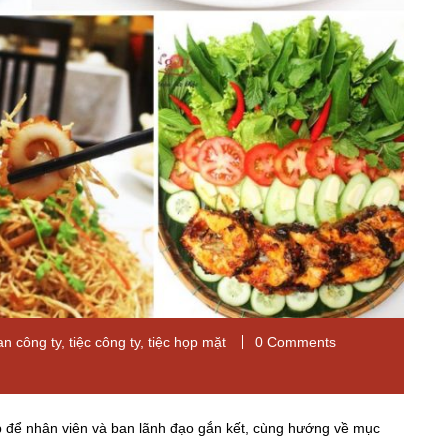
an công ty
,
tiệc công ty
,
tiệc họp mặt
0 Comments
ịp để nhân viên và ban lãnh đạo gắn kết, cùng hướng về mục