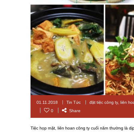
01.11.2018
Tin Tức
đặt tiệc công ty
,
liên ho
0
Share
Tiệc họp mặt, liên hoan công ty cuối năm thường là d