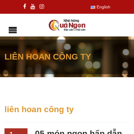
English
LIÊN HOAN CÔNG TY
liên hoan công ty
05 món ngon hấp dẫn