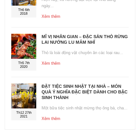
ngày...
Th6 6th
2018
Xêm thêm
MĨ VỊ NHÂN GIAN – ĐẶC SẢN THỎ RỪNG
LAI NƯỚNG LU MẮM NHĨ
Thỏ là loài động vật chuyên ăn các loại rau...
Th5 7th
Xêm thêm
2020
ĐẶT TIỆC SINH NHẬT TẠI NHÀ – MÓN
QUÀ Ý NGHĨA ĐẶC BIỆT DÀNH CHO BẬC
SINH THÀNH
Một bữa tiệc sinh nhật mừng thọ ông bà, cha...
Th12 27th
2021
Xêm thêm