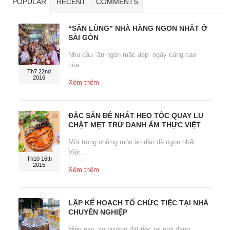
POPULAR
RECENT
COMMENTS
“SĂN LÙNG” NHÀ HÀNG NGON NHẤT Ở
SÀI GÒN
Nhu cầu “ăn ngon mặc đẹp” ngày càng cao
của...
Th7 22nd
2016
Xêm thêm
ĐẶC SẢN ĐỆ NHẤT HEO TỘC QUAY LU
CHẶT MẸT TRỨ DANH ẨM THỰC VIỆT
Một trong những món ăn dân dã ngon nhất
Việt...
Th10 16th
2015
Xêm thêm
LẬP KẾ HOẠCH TỔ CHỨC TIỆC TẠI NHÀ
CHUYÊN NGHIỆP
Hiện nay, xu hướng đặt tiệc tại nhà đang