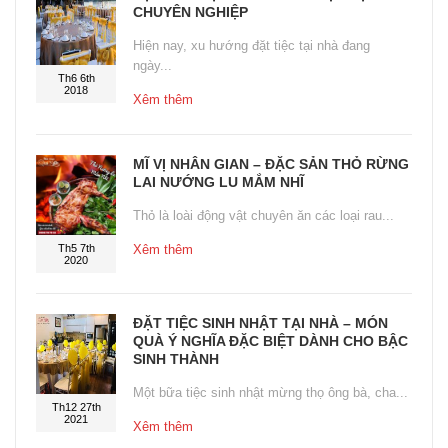
CHUYÊN NGHIỆP
Hiện nay, xu hướng đặt tiệc tại nhà đang
ngày...
Th6 6th
2018
Xêm thêm
MĨ VỊ NHÂN GIAN – ĐẶC SẢN THỎ RỪNG
LAI NƯỚNG LU MẮM NHĨ
Thỏ là loài động vật chuyên ăn các loại rau...
Th5 7th
Xêm thêm
2020
ĐẶT TIỆC SINH NHẬT TẠI NHÀ – MÓN
QUÀ Ý NGHĨA ĐẶC BIỆT DÀNH CHO BẬC
SINH THÀNH
Một bữa tiệc sinh nhật mừng thọ ông bà, cha...
Th12 27th
2021
Xêm thêm