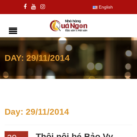
English
DAY:
29/11/2014
Day:
29/11/2014
Thôi nôi bé Bảo Vy