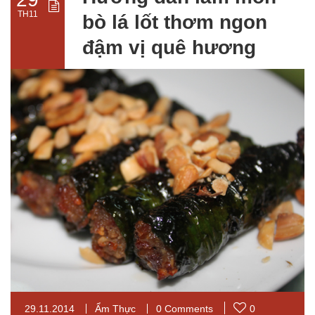
TH11
bò lá lốt thơm ngon
đậm vị quê hương
29.11.2014
Ẩm Thực
0 Comments
0