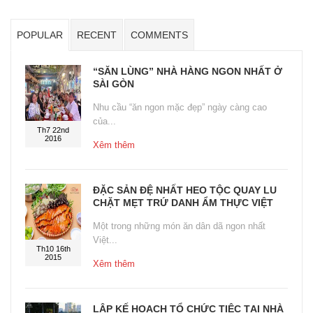
POPULAR
RECENT
COMMENTS
“SĂN LÙNG” NHÀ HÀNG NGON NHẤT Ở
SÀI GÒN
Nhu cầu “ăn ngon mặc đẹp” ngày càng cao
của...
Th7 22nd
2016
Xêm thêm
ĐẶC SẢN ĐỆ NHẤT HEO TỘC QUAY LU
CHẶT MẸT TRỨ DANH ẨM THỰC VIỆT
Một trong những món ăn dân dã ngon nhất
Việt...
Th10 16th
2015
Xêm thêm
LẬP KẾ HOẠCH TỔ CHỨC TIỆC TẠI NHÀ