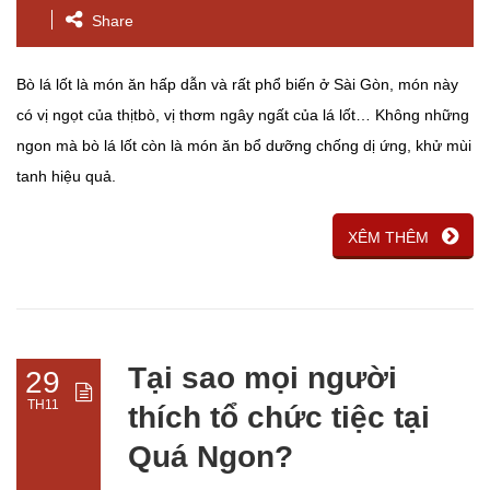
Share
Bò lá lốt là món ăn hấp dẫn và rất phổ biến ở Sài Gòn, món này
có vị ngọt của thịtbò, vị thơm ngây ngất của lá lốt… Không những
ngon mà bò lá lốt còn là món ăn bổ dưỡng chống dị ứng, khử mùi
tanh hiệu quả.
XÊM THÊM
Tại sao mọi người
29
TH11
thích tổ chức tiệc tại
Quá Ngon?