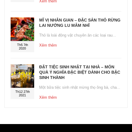
Xêm thêm
MĨ VỊ NHÂN GIAN – ĐẶC SẢN THỎ RỪNG
LAI NƯỚNG LU MẮM NHĨ
Thỏ là loài động vật chuyên ăn các loại rau...
Th5 7th
Xêm thêm
2020
ĐẶT TIỆC SINH NHẬT TẠI NHÀ – MÓN
QUÀ Ý NGHĨA ĐẶC BIỆT DÀNH CHO BẬC
SINH THÀNH
Một bữa tiệc sinh nhật mừng thọ ông bà, cha...
Th12 27th
2021
Xêm thêm