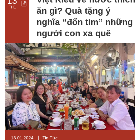
13
TH1
ăn gì? Quà tặng ý
nghĩa “đốn tim” những
người con xa quê
13.01.2024
Tin Tức