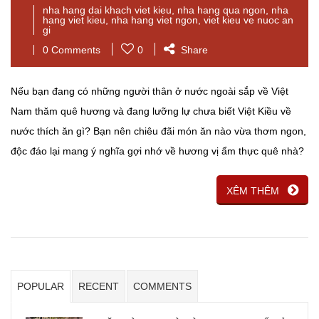
nha hang dai khach viet kieu
,
nha hang qua ngon
,
nha
hang viet kieu
,
nha hang viet ngon
,
viet kieu ve nuoc an
gi
0 Comments
0
Share
Nếu bạn đang có những người thân ở nước ngoài sắp về Việt
Nam thăm quê hương và đang lưỡng lự chưa biết Việt Kiều về
nước thích ăn gì? Bạn nên chiêu đãi món ăn nào vừa thơm ngon,
độc đáo lại mang ý nghĩa gợi nhớ về hương vị ẩm thực quê nhà?
XÊM THÊM
POPULAR
RECENT
COMMENTS