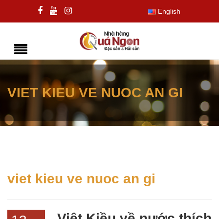
English
VIET KIEU VE NUOC AN GI
viet kieu ve nuoc an gi
Việt Kiều về nước thích