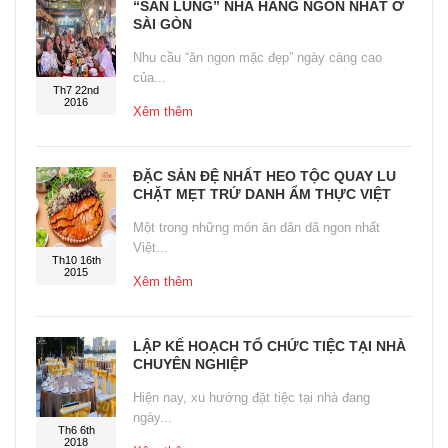
“SĂN LÙNG” NHÀ HÀNG NGON NHẤT Ở
SÀI GÒN
Nhu cầu “ăn ngon mặc đẹp” ngày càng cao
của...
Th7 22nd
2016
Xêm thêm
ĐẶC SẢN ĐỆ NHẤT HEO TỘC QUAY LU
CHẶT MẸT TRỨ DANH ẨM THỰC VIỆT
Một trong những món ăn dân dã ngon nhất
Việt...
Th10 16th
2015
Xêm thêm
LẬP KẾ HOẠCH TỔ CHỨC TIỆC TẠI NHÀ
CHUYÊN NGHIỆP
Hiện nay, xu hướng đặt tiệc tại nhà đang
ngày...
Th6 6th
2018