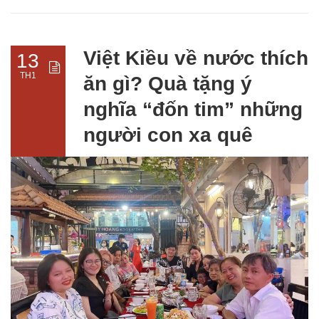
Việt Kiều về nước thích
13
TH1
ăn gì? Quà tặng ý
nghĩa “đốn tim” những
người con xa quê