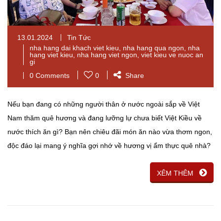
13.01.2024
Tin Tức
nha hang dai khach viet kieu
,
nha hang qua ngon
,
nha
hang viet kieu
,
nha hang viet ngon
,
viet kieu ve nuoc an
gi
0 Comments
0
Share
Nếu bạn đang có những người thân ở nước ngoài sắp về Việt
Nam thăm quê hương và đang lưỡng lự chưa biết Việt Kiều về
nước thích ăn gì? Bạn nên chiêu đãi món ăn nào vừa thơm ngon,
độc đáo lại mang ý nghĩa gợi nhớ về hương vị ẩm thực quê nhà?
XÊM THÊM