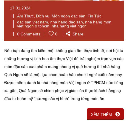
17.01.2024
Ẩm Thực
,
Dịch vụ
,
Món ngon đặc sản
,
Tin Tức
dac san viet nam
,
nha hang dac san
,
nha hang mon
viet ngon o tphcm
,
nha hang viet ngon
0 Comments
0
Share
Nếu bạn đang tìm kiếm một không gian ẩm thực tinh tế, nơi hội tụ
những hương vị tinh hoa ẩm thực Việt để trải nghiệm trọn vẹn các
món đặc sản cực phẩm mang phong vị quê hương thì nhà hàng
Quá Ngon sẽ là một lựa chọn hoàn hảo cho kì nghỉ cuối năm nay.
Được mệnh danh là nhà hàng món Việt ngon ở TPHCM nức tiếng
xa gần, Quá Ngon sẽ chinh phục vị giác của thực khách bằng sự
đầu tư hoàn mỹ “hương sắc vị hình” trong từng món ăn.
XÊM THÊM