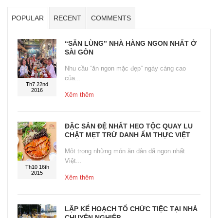
POPULAR
RECENT
COMMENTS
“SĂN LÙNG” NHÀ HÀNG NGON NHẤT Ở
SÀI GÒN
Nhu cầu “ăn ngon mặc đẹp” ngày càng cao
của...
Th7 22nd
2016
Xêm thêm
ĐẶC SẢN ĐỆ NHẤT HEO TỘC QUAY LU
CHẶT MẸT TRỨ DANH ẨM THỰC VIỆT
Một trong những món ăn dân dã ngon nhất
Việt...
Th10 16th
2015
Xêm thêm
LẬP KẾ HOẠCH TỔ CHỨC TIỆC TẠI NHÀ
CHUYÊN NGHIỆP