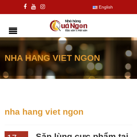
English
NHA HANG VIET NGON
nha hang viet ngon
Săn lùng cực phẩm tại