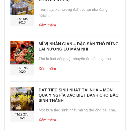
Hiện nay, xu hướng đặt tiệc tại nhà đang
ngày...
Th6 6th
2018
Xêm thêm
MĨ VỊ NHÂN GIAN – ĐẶC SẢN THỎ RỪNG
LAI NƯỚNG LU MẮM NHĨ
Thỏ là loài động vật chuyên ăn các loại rau...
Th5 7th
Xêm thêm
2020
ĐẶT TIỆC SINH NHẬT TẠI NHÀ – MÓN
QUÀ Ý NGHĨA ĐẶC BIỆT DÀNH CHO BẬC
SINH THÀNH
Một bữa tiệc sinh nhật mừng thọ ông bà, cha...
Th12 27th
2021
Xêm thêm