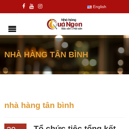
English
NHÀ HÀNG TÂN BÌNH
nhà hàng tân bình
Tổ chức tiệc tổng kết