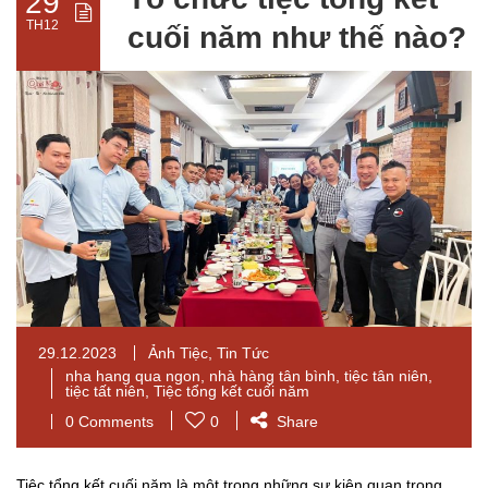
29
TH12
cuối năm như thế nào?
29.12.2023
Ảnh Tiệc
,
Tin Tức
nha hang qua ngon
,
nhà hàng tân bình
,
tiệc tân niên
,
tiệc tất niên
,
Tiệc tổng kết cuối năm
0 Comments
0
Share
Tiệc tổng kết cuối năm là một trong những sự kiện quan trọng