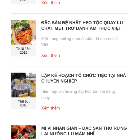
Xêm thêm
ĐẶC SẢN ĐỆ NHẤT HEO TỘC QUAY LU
CHẶT MẸT TRỨ DANH ẨM THỰC VIỆT
Một trong những món ăn dân dã ngon nhất
Việt...
Th10 16th
2015
Xêm thêm
LẬP KẾ HOẠCH TỔ CHỨC TIỆC TẠI NHÀ
CHUYÊN NGHIỆP
Hiện nay, xu hướng đặt tiệc tại nhà đang
ngày...
Th6 6th
2018
Xêm thêm
MĨ VỊ NHÂN GIAN – ĐẶC SẢN THỎ RỪNG
LAI NƯỚNG LU MẮM NHĨ