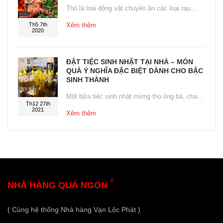
Thỏ là loài động vật chuyên ăn các loại rau...
Th5 7th
Xêm thêm
2020
ĐẶT TIỆC SINH NHẬT TẠI NHÀ – MÓN
QUÀ Ý NGHĨA ĐẶC BIỆT DÀNH CHO BẬC
SINH THÀNH
Một bữa tiệc sinh nhật mừng thọ ông bà, cha...
Th12 27th
2021
Xêm thêm
®
NHÀ HÀNG QUÁ NGON
( Cùng hệ thống Nhà hàng Vạn Lộc Phát )