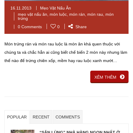
16.11.2013
Mẹo Vặt Nấu Ăn
mẹo vặt nấu ăn
,
món luộc
,
món rán
,
món rau
,
món
trứng
0 Comments
0
Share
Món trứng rán và món rau luộc là món ăn khá quen thuộc với
chúng ta và chắc hẳn ai cũng biết chế biến 2 món này nhưng làm
thế nào để trứng chiên xốp, mềm hay rau luộc xanh mướt…
XÊM THÊM
POPULAR
RECENT
COMMENTS
“SĂN LÙNG” NHÀ HÀNG NGON NHẤT Ở