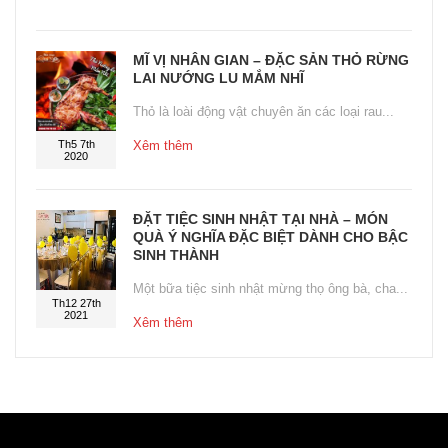
MĨ VỊ NHÂN GIAN – ĐẶC SẢN THỎ RỪNG
LAI NƯỚNG LU MẮM NHĨ
Thỏ là loài động vật chuyên ăn các loại rau...
Th5 7th
Xêm thêm
2020
ĐẶT TIỆC SINH NHẬT TẠI NHÀ – MÓN
QUÀ Ý NGHĨA ĐẶC BIỆT DÀNH CHO BẬC
SINH THÀNH
Một bữa tiệc sinh nhật mừng thọ ông bà, cha...
Th12 27th
2021
Xêm thêm