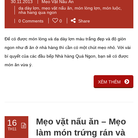
30.11.2013
Mẹo Vặt Nấu Ăn
dạ dày lợn
,
mẹo vặt nấu ăn
,
món lòng lợn
,
món luộc
,
nha hang qua ngon
0 Comments
0
Share
Để có được món lòng và dạ dày lợn màu trắng đẹp và độ giòn
ngon như đi ăn ở nhà hàng thì cần có một chút mẹo nhỏ. Với vài
bí quyết của các đầu bếp Nhà hàng Quá Ngon, bạn sẽ có được
món ăn vừa ý.
XÊM THÊM
Mẹo vặt nấu ăn – Mẹo
16
TH11
làm món trứng rán và