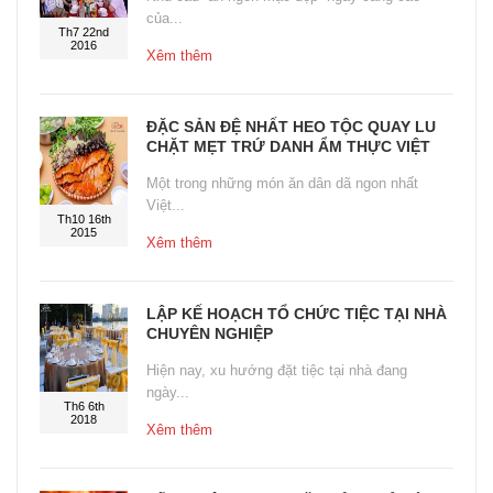
của...
Th7 22nd
2016
Xêm thêm
ĐẶC SẢN ĐỆ NHẤT HEO TỘC QUAY LU
CHẶT MẸT TRỨ DANH ẨM THỰC VIỆT
Một trong những món ăn dân dã ngon nhất
Việt...
Th10 16th
2015
Xêm thêm
LẬP KẾ HOẠCH TỔ CHỨC TIỆC TẠI NHÀ
CHUYÊN NGHIỆP
Hiện nay, xu hướng đặt tiệc tại nhà đang
ngày...
Th6 6th
2018
Xêm thêm