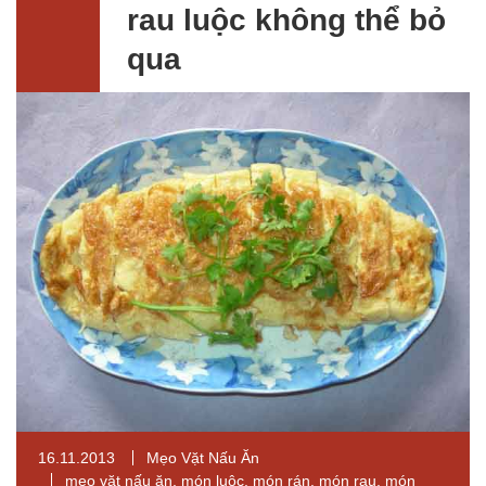
rau luộc không thể bỏ
qua
16.11.2013
Mẹo Vặt Nấu Ăn
mẹo vặt nấu ăn
,
món luộc
,
món rán
,
món rau
,
món