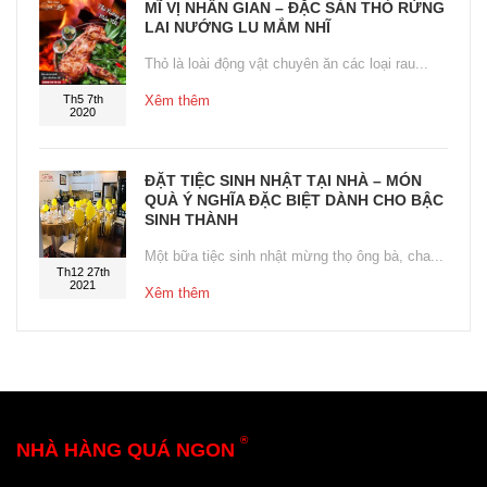
MĨ VỊ NHÂN GIAN – ĐẶC SẢN THỎ RỪNG
LAI NƯỚNG LU MẮM NHĨ
Thỏ là loài động vật chuyên ăn các loại rau...
Th5 7th
Xêm thêm
2020
ĐẶT TIỆC SINH NHẬT TẠI NHÀ – MÓN
QUÀ Ý NGHĨA ĐẶC BIỆT DÀNH CHO BẬC
SINH THÀNH
Một bữa tiệc sinh nhật mừng thọ ông bà, cha...
Th12 27th
2021
Xêm thêm
®
NHÀ HÀNG QUÁ NGON