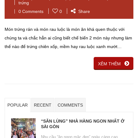
trứng
0 Comments
0
Share
Món trứng rán và món rau luộc là món ăn khá quen thuộc với
chúng ta và chắc hẳn ai cũng biết chế biến 2 món này nhưng làm
thế nào để trứng chiên xốp, mềm hay rau luộc xanh mướt…
XÊM THÊM
POPULAR
RECENT
COMMENTS
“SĂN LÙNG” NHÀ HÀNG NGON NHẤT Ở
SÀI GÒN
Nhu cầu “ăn ngon mặc đẹp” ngày càng cao