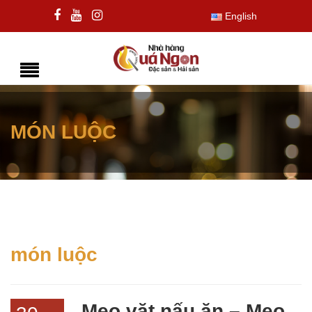
English
MÓN LUỘC
món luộc
Mẹo vặt nấu ăn – Mẹo