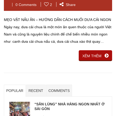
0 Comments
2
Share
MẸO VẶT NẤU ĂN – HƯỚNG DẪN CÁCH MUỐI DƯA CẢI NGON
Ngày nay, dưa cải chua là một món ăn quen thuộc của người Việt
Nam và cũng là nguyên liệu chính để chế biến nhiều món ngon
như: canh dưa cải chua nấu cá, dưa cải chua xào thịt quay…
XÊM THÊM
POPULAR
RECENT
COMMENTS
“SĂN LÙNG” NHÀ HÀNG NGON NHẤT Ở
SÀI GÒN