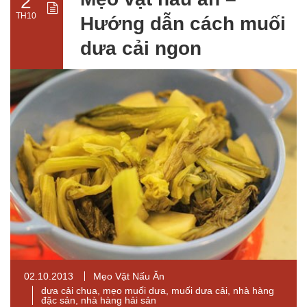
2
TH10
Hướng dẫn cách muối
dưa cải ngon
02.10.2013
Mẹo Vặt Nấu Ăn
dưa cải chua
,
mẹo muối dưa
,
muối dưa cải
,
nhà hàng
đặc sản
,
nhà hàng hải sản