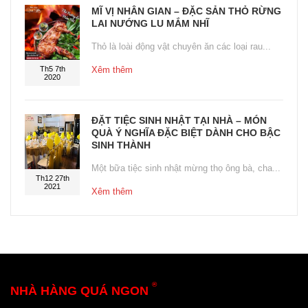
MĨ VỊ NHÂN GIAN – ĐẶC SẢN THỎ RỪNG
LAI NƯỚNG LU MẮM NHĨ
Thỏ là loài động vật chuyên ăn các loại rau...
Th5 7th
Xêm thêm
2020
ĐẶT TIỆC SINH NHẬT TẠI NHÀ – MÓN
QUÀ Ý NGHĨA ĐẶC BIỆT DÀNH CHO BẬC
SINH THÀNH
Một bữa tiệc sinh nhật mừng thọ ông bà, cha...
Th12 27th
2021
Xêm thêm
®
NHÀ HÀNG QUÁ NGON