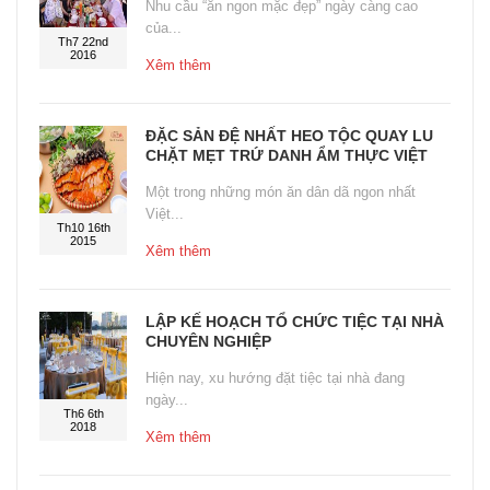
Nhu cầu “ăn ngon mặc đẹp” ngày càng cao
của...
Th7 22nd
2016
Xêm thêm
ĐẶC SẢN ĐỆ NHẤT HEO TỘC QUAY LU
CHẶT MẸT TRỨ DANH ẨM THỰC VIỆT
Một trong những món ăn dân dã ngon nhất
Việt...
Th10 16th
2015
Xêm thêm
LẬP KẾ HOẠCH TỔ CHỨC TIỆC TẠI NHÀ
CHUYÊN NGHIỆP
Hiện nay, xu hướng đặt tiệc tại nhà đang
ngày...
Th6 6th
2018
Xêm thêm