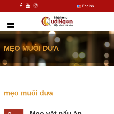
English
MẸO MUỐI DƯA
mẹo muối dưa
Mẹo vặt nấu ăn –