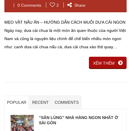
0 Comments
2
Share
MẸO VẶT NẤU ĂN – HƯỚNG DẪN CÁCH MUỐI DƯA CẢI NGON
Ngày nay, dưa cải chua là một món ăn quen thuộc của người Việt
Nam và cũng là nguyên liệu chính để chế biến nhiều món ngon
như: canh dưa cải chua nấu cá, dưa cải chua xào thịt quay…
XÊM THÊM
POPULAR
RECENT
COMMENTS
“SĂN LÙNG” NHÀ HÀNG NGON NHẤT Ở
SÀI GÒN