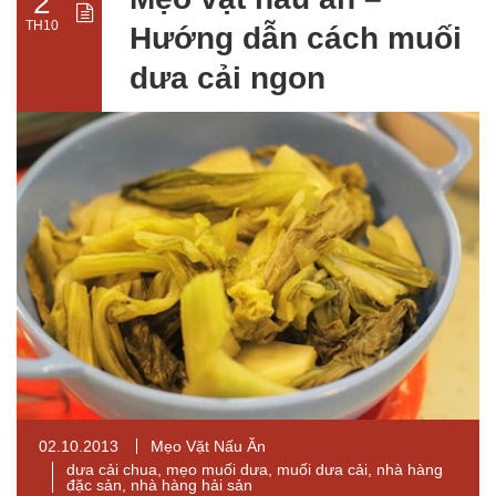
2
TH10
Hướng dẫn cách muối
dưa cải ngon
02.10.2013
Mẹo Vặt Nấu Ăn
dưa cải chua
,
mẹo muối dưa
,
muối dưa cải
,
nhà hàng
đặc sản
,
nhà hàng hải sản