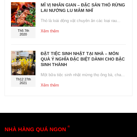
MĨ VỊ NHÂN GIAN – ĐẶC SẢN THỎ RỪNG
LAI NƯỚNG LU MẮM NHĨ
Thỏ là loài động vật chuyên ăn các loại rau...
Th5 7th
Xêm thêm
2020
ĐẶT TIỆC SINH NHẬT TẠI NHÀ – MÓN
QUÀ Ý NGHĨA ĐẶC BIỆT DÀNH CHO BẬC
SINH THÀNH
Một bữa tiệc sinh nhật mừng thọ ông bà, cha...
Th12 27th
2021
Xêm thêm
®
NHÀ HÀNG QUÁ NGON