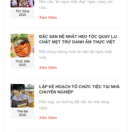
Nhu cầu “ăn ngon mặc đẹp” ngày càng cao
của...
Th7 22nd
2016
Xêm thêm
ĐẶC SẢN ĐỆ NHẤT HEO TỘC QUAY LU
CHẶT MẸT TRỨ DANH ẨM THỰC VIỆT
Một trong những món ăn dân dã ngon nhất
Việt...
Th10 16th
2015
Xêm thêm
LẬP KẾ HOẠCH TỔ CHỨC TIỆC TẠI NHÀ
CHUYÊN NGHIỆP
Hiện nay, xu hướng đặt tiệc tại nhà đang
ngày...
Th6 6th
2018
Xêm thêm