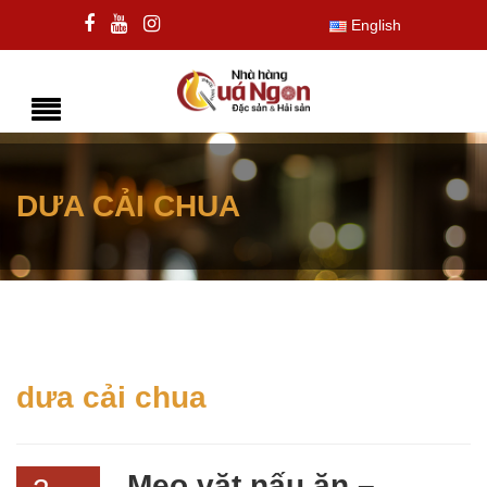
English
DƯA CẢI CHUA
dưa cải chua
Mẹo vặt nấu ăn –