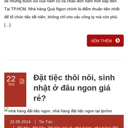
sẻ những buồn vui của năm cũ và chào đón năm mới sắp đến.
Tại TP.HCM, Nhà hàng Quá Ngon chính là điểm thuận tiện nhất
để tổ chức tiệc tất niên, không chỉ cho các công ty mà còn phù
[…]
XÊM THÊM
Đặt tiệc thôi nôi, sinh
22
TH5
nhật ở đâu ngon giá
rẻ?
22.05.2014
Tin Tức
đãi tiệc
,
đặt tiệc
,
đặt tiệc giá rẻ
,
nhà hàng
,
nhà hàng đặt