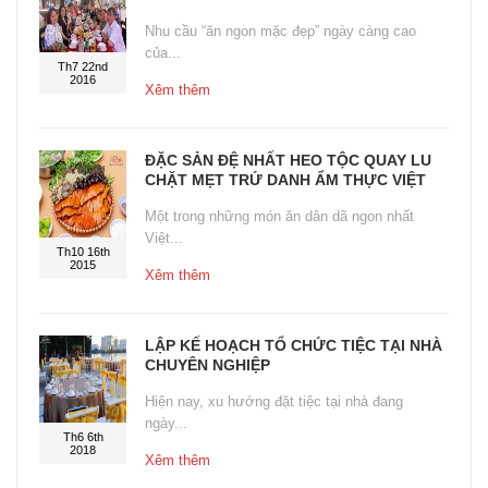
Nhu cầu “ăn ngon mặc đẹp” ngày càng cao
của...
Th7 22nd
2016
Xêm thêm
ĐẶC SẢN ĐỆ NHẤT HEO TỘC QUAY LU
CHẶT MẸT TRỨ DANH ẨM THỰC VIỆT
Một trong những món ăn dân dã ngon nhất
Việt...
Th10 16th
2015
Xêm thêm
LẬP KẾ HOẠCH TỔ CHỨC TIỆC TẠI NHÀ
CHUYÊN NGHIỆP
Hiện nay, xu hướng đặt tiệc tại nhà đang
ngày...
Th6 6th
2018
Xêm thêm