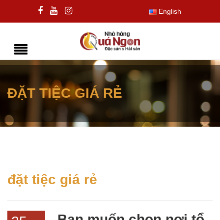
English
ĐẶT TIỆC GIÁ RẺ
đặt tiệc giá rẻ
Bạn muốn chọn nơi tổ