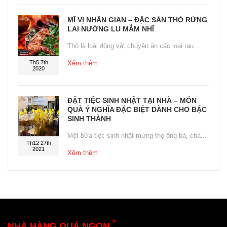
MĨ VỊ NHÂN GIAN – ĐẶC SẢN THỎ RỪNG
LAI NƯỚNG LU MẮM NHĨ
Thỏ là loài động vật chuyên ăn các loại rau...
Th5 7th
Xêm thêm
2020
ĐẶT TIỆC SINH NHẬT TẠI NHÀ – MÓN
QUÀ Ý NGHĨA ĐẶC BIỆT DÀNH CHO BẬC
SINH THÀNH
Một bữa tiệc sinh nhật mừng thọ ông bà, cha...
Th12 27th
2021
Xêm thêm
®
NHÀ HÀNG QUÁ NGON