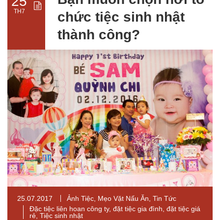
25
TH7
chức tiệc sinh nhật
thành công?
25.07.2017
Ảnh Tiệc
,
Mẹo Vặt Nấu Ăn
,
Tin Tức
Đặc tiệc liên hoan công ty
,
đặt tiệc gia đình
,
đặt tiệc giá
rẻ
,
Tiệc sinh nhật