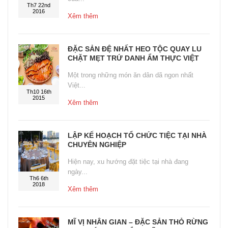
Th7 22nd
2016
Xêm thêm
ĐẶC SẢN ĐỆ NHẤT HEO TỘC QUAY LU
CHẶT MẸT TRỨ DANH ẨM THỰC VIỆT
Một trong những món ăn dân dã ngon nhất
Việt...
Th10 16th
2015
Xêm thêm
LẬP KẾ HOẠCH TỔ CHỨC TIỆC TẠI NHÀ
CHUYÊN NGHIỆP
Hiện nay, xu hướng đặt tiệc tại nhà đang
ngày...
Th6 6th
2018
Xêm thêm
MĨ VỊ NHÂN GIAN – ĐẶC SẢN THỎ RỪNG