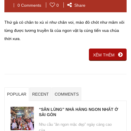
0 Comments
0
Share
Thứ gà có chân to xù xì như chân voi, mào đỏ chót như mâm xôi
từng được tương truyền là của ngon vật lạ cúng tiến vua chúa
thời xưa.
XÊM THÊM
POPULAR
RECENT
COMMENTS
“SĂN LÙNG” NHÀ HÀNG NGON NHẤT Ở
SÀI GÒN
Nhu cầu “ăn ngon mặc đẹp” ngày càng cao
của...