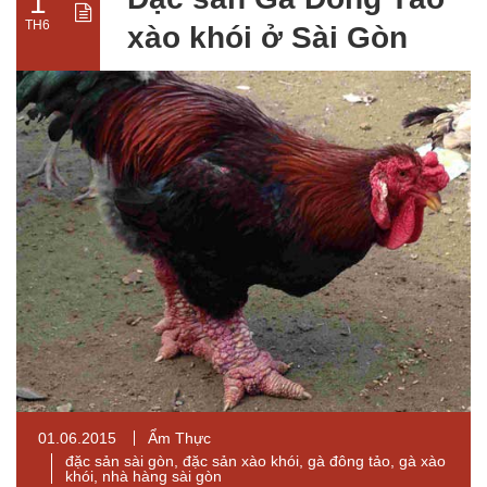
1
TH6
xào khói ở Sài Gòn
01.06.2015
Ẩm Thực
đặc sản sài gòn
,
đặc sản xào khói
,
gà đông tảo
,
gà xào
khói
,
nhà hàng sài gòn