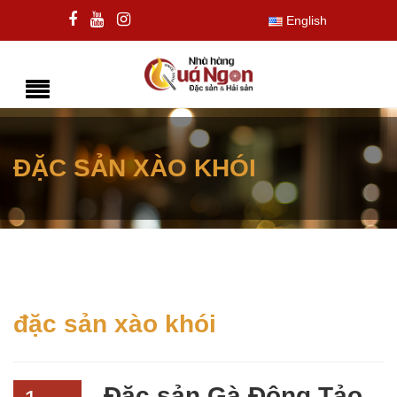
English
ĐẶC SẢN XÀO KHÓI
đặc sản xào khói
Đặc sản Gà Đông Tảo