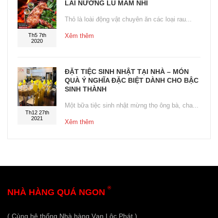
LAI NƯỚNG LU MẮM NHĨ
Thỏ là loài động vật chuyên ăn các loại rau...
Th5 7th
Xêm thêm
2020
ĐẶT TIỆC SINH NHẬT TẠI NHÀ – MÓN
QUÀ Ý NGHĨA ĐẶC BIỆT DÀNH CHO BẬC
SINH THÀNH
Một bữa tiệc sinh nhật mừng thọ ông bà, cha...
Th12 27th
2021
Xêm thêm
®
NHÀ HÀNG QUÁ NGON
( Cùng hệ thống Nhà hàng Vạn Lộc Phát )