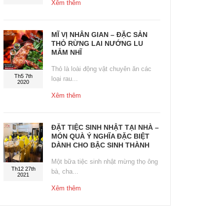
Xêm thêm
MĨ VỊ NHÂN GIAN – ĐẶC SẢN
THỎ RỪNG LAI NƯỚNG LU
MẮM NHĨ
Thỏ là loài động vật chuyên ăn các
Th5 7th
loại rau...
2020
Xêm thêm
ĐẶT TIỆC SINH NHẬT TẠI NHÀ –
MÓN QUÀ Ý NGHĨA ĐẶC BIỆT
DÀNH CHO BẬC SINH THÀNH
Một bữa tiệc sinh nhật mừng thọ ông
Th12 27th
bà, cha...
2021
Xêm thêm