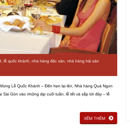
9
,
lễ quốc khánh
,
nhà hàng đặc sản
,
nhà hàng hải sản
ừng Lễ Quốc Khánh – Đến hẹn lại lên, Nhà hàng Quá Ngon
ại Sài Gòn vào những dịp cuối tuần, lễ tết và sắp tới đây – lễ
XÊM THÊM