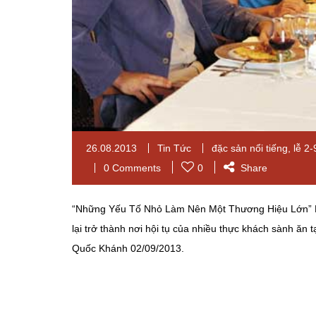
26.08.2013
Tin Tức
đặc sản nổi tiếng
,
lễ 2-
0 Comments
0
Share
“Những Yếu Tố Nhỏ Làm Nên Một Thương Hiệu Lớn” M
lại trở thành nơi hội tụ của nhiều thực khách sành ăn t
Quốc Khánh 02/09/2013.