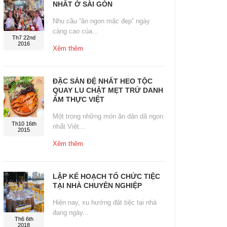
NHẤT Ở SÀI GÒN
Nhu cầu “ăn ngon mặc đẹp” ngày
càng cao của...
Th7 22nd
2016
Xêm thêm
ĐẶC SẢN ĐỆ NHẤT HEO TỘC
QUAY LU CHẶT MẸT TRỨ DANH
ẨM THỰC VIỆT
Một trong những món ăn dân dã ngon
Th10 16th
nhất Việt...
2015
Xêm thêm
LẬP KẾ HOẠCH TỔ CHỨC TIỆC
TẠI NHÀ CHUYÊN NGHIỆP
Hiện nay, xu hướng đặt tiệc tại nhà
đang ngày...
Th6 6th
2018