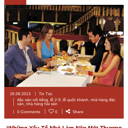
26.08.2013
Tin Tức
đặc sản nổi tiếng
,
lễ 2-9
,
lễ quốc khánh
,
nhà hàng đặc
sản
,
nhà hàng hải sản
0 Comments
0
Share
“Những Yếu Tố Nhỏ Làm Nên Một Thương