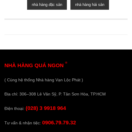
nhà hàng đặc sản
nhà hàng hải sản
®
NHÀ HÀNG QUÁ NGON
( Cùng hệ thống Nhà hàng Vạn Lộc Phát )
Địa chỉ: 306–308 Lê Văn Sỹ, P. Tân Sơn Hòa, TP.HCM
(028) 3 9918 964
Điện thoại:
0906.79.79.32
Tư vấn & nhận tiệc: