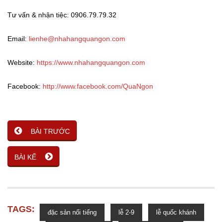
Tư vấn & nhận tiệc: 0906.79.79.32
Email:
lienhe@nhahangquangon.com
Website:
https://www.nhahangquangon.com
Facebook:
http://www.facebook.com/QuaNgon
BÀI TRƯỚC
BÀI KẾ
TAGS:
đặc sản nổi tiếng
lễ 2-9
lễ quốc khánh