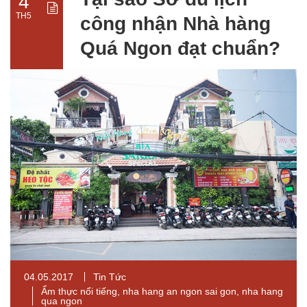
4
TH5
công nhận Nhà hàng
Quá Ngon đạt chuẩn?
04.05.2017
Tin Tức
Ẩm thực nổi tiếng
,
nha hang an ngon sai gon
,
nha hang
qua ngon