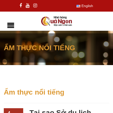
English
ẨM THỰC NỔI TIẾNG
Ẩm thực nổi tiếng
Tại sao Sở du lịch