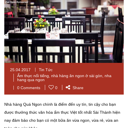
25.04.2017
Tin Tức
Ẩm thực nổi tiếng
,
nhà hàng ăn ngon ở sài gòn
,
nha
hang qua ngon
0 Comments
0
Share
Nhà hàng Quá Ngon chính là điểm đến uy tín, tin cậy cho bạn
được thưởng thức văn hóa ẩm thực Việt tốt nhất Sài Thành hiện
nay đảm bảo cho bạn có một bữa ăn vừa ngon, vừa rẻ, vừa an