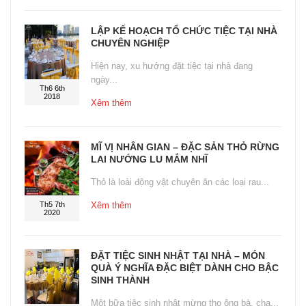
LẬP KẾ HOẠCH TỔ CHỨC TIỆC TẠI NHÀ
CHUYÊN NGHIỆP
Hiện nay, xu hướng đặt tiệc tại nhà đang
ngày...
Th6 6th
2018
Xêm thêm
MĨ VỊ NHÂN GIAN – ĐẶC SẢN THỎ RỪNG
LAI NƯỚNG LU MẮM NHĨ
Thỏ là loài động vật chuyên ăn các loại rau...
Th5 7th
Xêm thêm
2020
ĐẶT TIỆC SINH NHẬT TẠI NHÀ – MÓN
QUÀ Ý NGHĨA ĐẶC BIỆT DÀNH CHO BẬC
SINH THÀNH
Một bữa tiệc sinh nhật mừng thọ ông bà, cha...