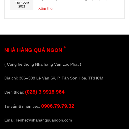
Th12 27th
2021
Xêm thêm
®
NHÀ HÀNG QUÁ NGON
( Cùng hệ thống Nhà hàng Vạn Lộc Phát )
Địa chỉ: 306–308 Lê Văn Sỹ, P. Tân Sơn Hòa, TP.HCM
(028) 3 9918 964
Điện thoại:
0906.79.79.32
Tư vấn & nhận tiệc:
Emai:
lienhe@nhahangquangon.com