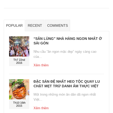
POPULAR
RECENT
COMMENTS
“SĂN LÙNG” NHÀ HÀNG NGON NHẤT Ở
SÀI GÒN
Nhu cầu “ăn ngon mặc đẹp” ngày càng cao
của...
Th7 22nd
2016
Xêm thêm
ĐẶC SẢN ĐỆ NHẤT HEO TỘC QUAY LU
CHẶT MẸT TRỨ DANH ẨM THỰC VIỆT
Một trong những món ăn dân dã ngon nhất
Việt...
Th10 16th
2015
Xêm thêm