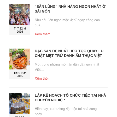
“SĂN LÙNG” NHÀ HÀNG NGON NHẤT Ở
SÀI GÒN
Nhu cầu “ăn ngon mặc đẹp” ngày càng cao
của...
Th7 22nd
2016
Xêm thêm
ĐẶC SẢN ĐỆ NHẤT HEO TỘC QUAY LU
CHẶT MẸT TRỨ DANH ẨM THỰC VIỆT
Một trong những món ăn dân dã ngon nhất
Việt...
Th10 16th
2015
Xêm thêm
LẬP KẾ HOẠCH TỔ CHỨC TIỆC TẠI NHÀ
CHUYÊN NGHIỆP
Hiện nay, xu hướng đặt tiệc tại nhà đang
ngày...