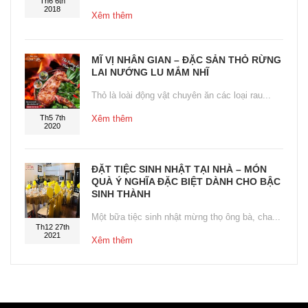
Th6 6th
2018
Xêm thêm
MĨ VỊ NHÂN GIAN – ĐẶC SẢN THỎ RỪNG
LAI NƯỚNG LU MẮM NHĨ
Thỏ là loài động vật chuyên ăn các loại rau...
Th5 7th
Xêm thêm
2020
ĐẶT TIỆC SINH NHẬT TẠI NHÀ – MÓN
QUÀ Ý NGHĨA ĐẶC BIỆT DÀNH CHO BẬC
SINH THÀNH
Một bữa tiệc sinh nhật mừng thọ ông bà, cha...
Th12 27th
2021
Xêm thêm