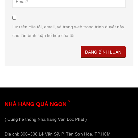
Lưu tên của tôi, email, và trang web trong trình duyệt này
cho lần bình luận kế tiếp của tôi.
®
NHÀ HÀNG QUÁ NGON
( Cùng hệ thống Nhà hàng Vạn Lộc Phát )
Địa chỉ: 306–308 Lê Văn Sỹ, P. Tân Sơn Hòa, TP.HCM