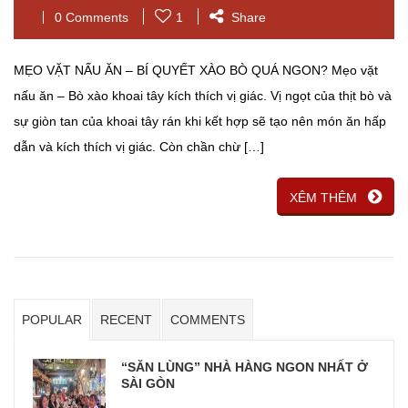
0 Comments
1
Share
MẸO VẶT NẤU ĂN – BÍ QUYẾT XÀO BÒ QUÁ NGON? Mẹo vặt
nấu ăn – Bò xào khoai tây kích thích vị giác. Vị ngọt của thịt bò và
sự giòn tan của khoai tây rán khi kết hợp sẽ tạo nên món ăn hấp
dẫn và kích thích vị giác. Còn chần chừ […]
XÊM THÊM
POPULAR
RECENT
COMMENTS
“SĂN LÙNG” NHÀ HÀNG NGON NHẤT Ở
SÀI GÒN