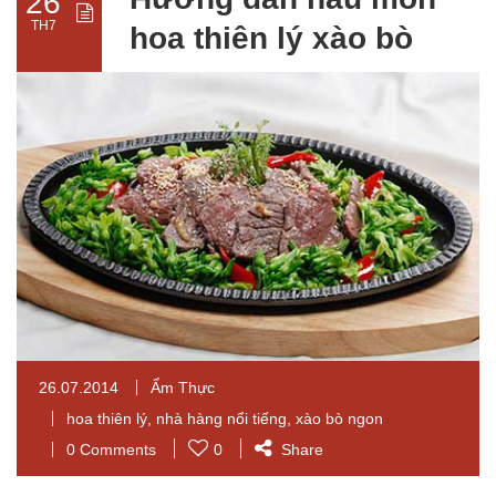
26
TH7
hoa thiên lý xào bò
26.07.2014
Ẩm Thực
hoa thiên lý
,
nhà hàng nổi tiếng
,
xào bò ngon
0 Comments
0
Share