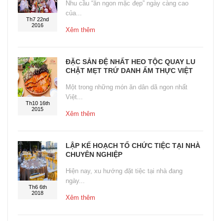
Nhu cầu “ăn ngon mặc đẹp” ngày càng cao
của...
Th7 22nd
2016
Xêm thêm
ĐẶC SẢN ĐỆ NHẤT HEO TỘC QUAY LU
CHẶT MẸT TRỨ DANH ẨM THỰC VIỆT
Một trong những món ăn dân dã ngon nhất
Việt...
Th10 16th
2015
Xêm thêm
LẬP KẾ HOẠCH TỔ CHỨC TIỆC TẠI NHÀ
CHUYÊN NGHIỆP
Hiện nay, xu hướng đặt tiệc tại nhà đang
ngày...
Th6 6th
2018
Xêm thêm