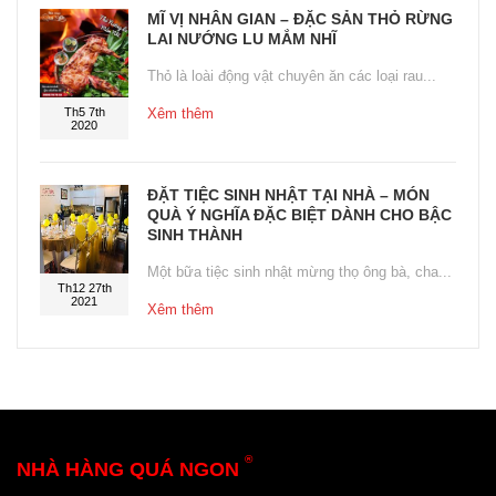
MĨ VỊ NHÂN GIAN – ĐẶC SẢN THỎ RỪNG
LAI NƯỚNG LU MẮM NHĨ
Thỏ là loài động vật chuyên ăn các loại rau...
Th5 7th
Xêm thêm
2020
ĐẶT TIỆC SINH NHẬT TẠI NHÀ – MÓN
QUÀ Ý NGHĨA ĐẶC BIỆT DÀNH CHO BẬC
SINH THÀNH
Một bữa tiệc sinh nhật mừng thọ ông bà, cha...
Th12 27th
2021
Xêm thêm
®
NHÀ HÀNG QUÁ NGON