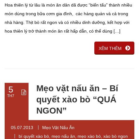
Hoa thiên lý từ lâu là món ăn dân dã được “biến tấu” thành nhiều
món dùng trong bữa cơm gia đình, các hàng quán và cả trong
nhà hàng. Thịt bò rất ngon và có nhiều dinh dưỡng, kết hợp với
hoa thiên lý trở thành món ăn rất hấp dẫn, có thể dùng […]
XÊM THÊM
Mẹo vặt nấu ăn – Bí
5
TH7
quyết xào bò “QUÁ
NGON”
05.07.2013
Mẹo Vặt Nấu Ăn
bí quyết xào bò
,
mẹo nấu ăn
,
mẹo xào bò
,
xào bò ngon