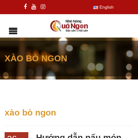
English
XÀO BÒ NGON
xào bò ngon
Hướng dẫn nấu món