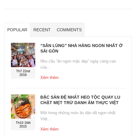
POPULAR
RECENT
COMMENTS
“SĂN LÙNG” NHÀ HÀNG NGON NHẤT Ở
SÀI GÒN
Nhu cầu “ăn ngon mặc đẹp” ngày càng cao
của...
Th7 22nd
2016
Xêm thêm
ĐẶC SẢN ĐỆ NHẤT HEO TỘC QUAY LU
CHẶT MẸT TRỨ DANH ẨM THỰC VIỆT
Một trong những món ăn dân dã ngon nhất
Việt...
Th10 16th
2015
Xêm thêm