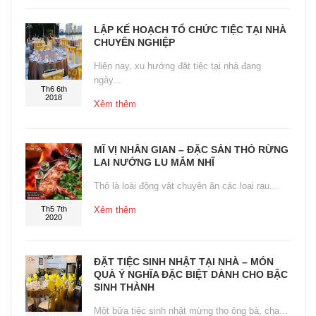
LẬP KẾ HOẠCH TỔ CHỨC TIỆC TẠI NHÀ
CHUYÊN NGHIỆP
Hiện nay, xu hướng đặt tiệc tại nhà đang
ngày...
Th6 6th
2018
Xêm thêm
MĨ VỊ NHÂN GIAN – ĐẶC SẢN THỎ RỪNG
LAI NƯỚNG LU MẮM NHĨ
Thỏ là loài động vật chuyên ăn các loại rau...
Th5 7th
Xêm thêm
2020
ĐẶT TIỆC SINH NHẬT TẠI NHÀ – MÓN
QUÀ Ý NGHĨA ĐẶC BIỆT DÀNH CHO BẬC
SINH THÀNH
Một bữa tiệc sinh nhật mừng thọ ông bà, cha...