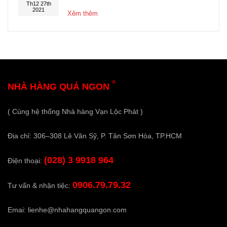
Th12 27th
2021
Xêm thêm
®
NHÀ HÀNG QUÁ NGON
( Cùng hệ thống Nhà hàng Vạn Lộc Phát )
Địa chỉ: 306–308 Lê Văn Sỹ, P. Tân Sơn Hòa, TP.HCM
(028) 3 9918 964
Điện thoại:
0906.79.79.32
Tư vấn & nhận tiệc:
Emai:
lienhe@nhahangquangon.com