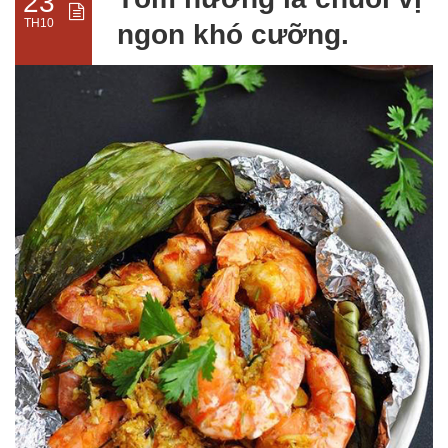
23
TH10
ngon khó cưỡng.