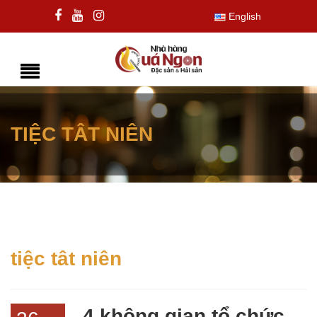
English
TIỆC TÂT NIÊN
tiệc tât niên
4 không gian tổ chức