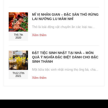
MĨ VỊ NHÂN GIAN – ĐẶC SẢN THỎ RỪNG
LAI NƯỚNG LU MẮM NHĨ
Thỏ là loài động vật chuyên ăn các loại rau...
Th5 7th
Xêm thêm
2020
ĐẶT TIỆC SINH NHẬT TẠI NHÀ – MÓN
QUÀ Ý NGHĨA ĐẶC BIỆT DÀNH CHO BẬC
SINH THÀNH
Một bữa tiệc sinh nhật mừng thọ ông bà, cha...
Th12 27th
2021
Xêm thêm