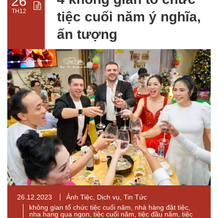
26
TH12
tiệc cuối năm ý nghĩa,
ấn tượng
26.12.2023
Ảnh Tiệc
,
Dịch vụ
,
Tin Tức
không gian tổ chức tiệc cuối năm
,
nhà hàng đặt tiệc
,
nha hang qua ngon
,
tiệc cuối năm
,
tiệc đầu năm
,
tiệc