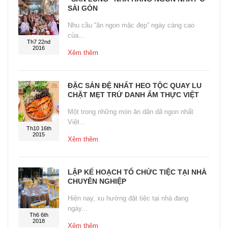
SÀI GÒN
Nhu cầu “ăn ngon mặc đẹp” ngày càng cao
của...
Th7 22nd
2016
Xêm thêm
ĐẶC SẢN ĐỆ NHẤT HEO TỘC QUAY LU
CHẶT MẸT TRỨ DANH ẨM THỰC VIỆT
Một trong những món ăn dân dã ngon nhất
Việt...
Th10 16th
2015
Xêm thêm
LẬP KẾ HOẠCH TỔ CHỨC TIỆC TẠI NHÀ
CHUYÊN NGHIỆP
Hiện nay, xu hướng đặt tiệc tại nhà đang
ngày...
Th6 6th
2018
Xêm thêm