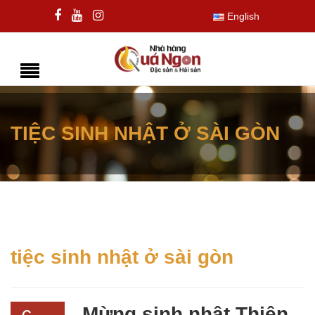
English
TIỆC SINH NHẬT Ở SÀI GÒN
tiệc sinh nhật ở sài gòn
Mừng sinh nhật Thiện