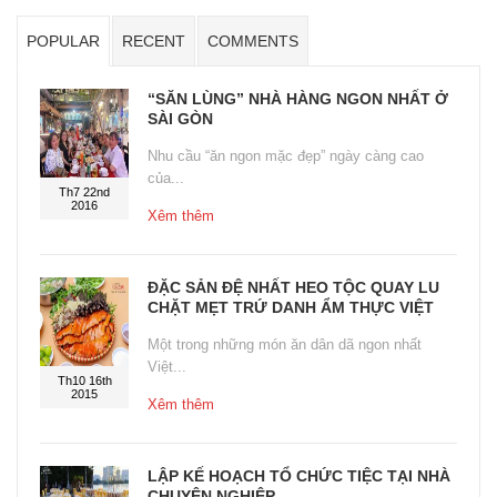
POPULAR
RECENT
COMMENTS
“SĂN LÙNG” NHÀ HÀNG NGON NHẤT Ở
SÀI GÒN
Nhu cầu “ăn ngon mặc đẹp” ngày càng cao
của...
Th7 22nd
2016
Xêm thêm
ĐẶC SẢN ĐỆ NHẤT HEO TỘC QUAY LU
CHẶT MẸT TRỨ DANH ẨM THỰC VIỆT
Một trong những món ăn dân dã ngon nhất
Việt...
Th10 16th
2015
Xêm thêm
LẬP KẾ HOẠCH TỔ CHỨC TIỆC TẠI NHÀ
CHUYÊN NGHIỆP