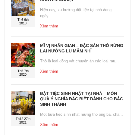
Hiện nay, xu hướng đặt tiệc tại nhà đang
ngày...
Th6 6th
2018
Xêm thêm
MĨ VỊ NHÂN GIAN – ĐẶC SẢN THỎ RỪNG
LAI NƯỚNG LU MẮM NHĨ
Thỏ là loài động vật chuyên ăn các loại rau...
Th5 7th
Xêm thêm
2020
ĐẶT TIỆC SINH NHẬT TẠI NHÀ – MÓN
QUÀ Ý NGHĨA ĐẶC BIỆT DÀNH CHO BẬC
SINH THÀNH
Một bữa tiệc sinh nhật mừng thọ ông bà, cha...
Th12 27th
2021
Xêm thêm