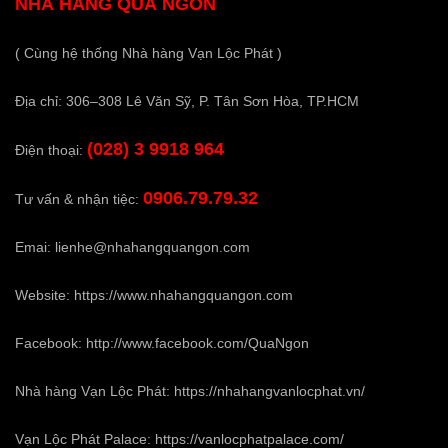
NHÀ HÀNG QUÁ NGON
( Cùng hệ thống Nhà hàng Vạn Lộc Phát )
Địa chỉ: 306–308 Lê Văn Sỹ, P. Tân Sơn Hòa, TP.HCM
(028) 3 9918 964
Điện thoại:
0906.79.79.32
Tư vấn & nhận tiệc:
Emai:
lienhe@nhahangquangon.com
Website:
https://www.nhahangquangon.com
Facebook:
http://www.facebook.com/QuaNgon
Nhà hàng Vạn Lộc Phát:
https://nhahangvanlocphat.vn/
Vạn Lộc Phát Palace:
https://vanlocphatpalace.com/