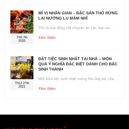
MĨ VỊ NHÂN GIAN – ĐẶC SẢN THỎ RỪNG
LAI NƯỚNG LU MẮM NHĨ
Thỏ là loài động vật chuyên ăn các loại rau...
Th5 7th
Xêm thêm
2020
ĐẶT TIỆC SINH NHẬT TẠI NHÀ – MÓN
QUÀ Ý NGHĨA ĐẶC BIỆT DÀNH CHO BẬC
SINH THÀNH
Một bữa tiệc sinh nhật mừng thọ ông bà, cha...
Th12 27th
2021
Xêm thêm
®