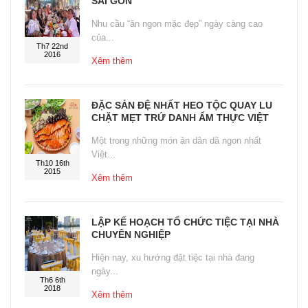
SÀI GÒN
Nhu cầu “ăn ngon mặc đẹp” ngày càng cao
của...
Th7 22nd
2016
Xêm thêm
ĐẶC SẢN ĐỆ NHẤT HEO TỘC QUAY LU
CHẶT MẸT TRỨ DANH ẨM THỰC VIỆT
Một trong những món ăn dân dã ngon nhất
Việt...
Th10 16th
2015
Xêm thêm
LẬP KẾ HOẠCH TỔ CHỨC TIỆC TẠI NHÀ
CHUYÊN NGHIỆP
Hiện nay, xu hướng đặt tiệc tại nhà đang
ngày...
Th6 6th
2018
Xêm thêm