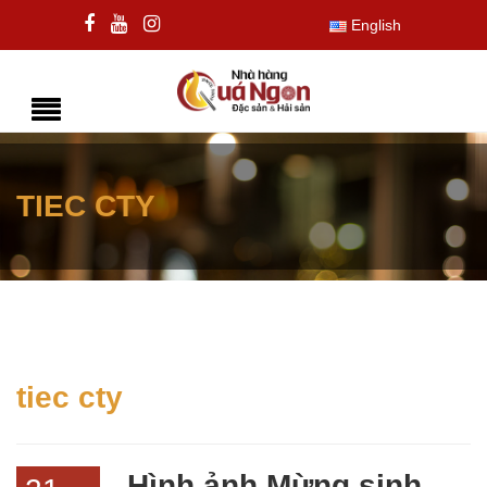
English
TIEC CTY
tiec cty
Hình ảnh Mừng sinh