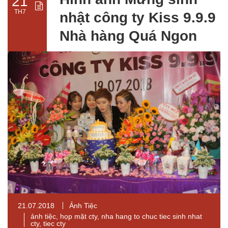
21
TH7
nhật công ty Kiss 9.9.9
Nhà hàng Quá Ngon
21.07.2018
Ảnh Tiệc
ảnh tiệc
,
họp mặt cty
,
nha hang to chuc tiec sinh nhat
cty
,
tiec cty