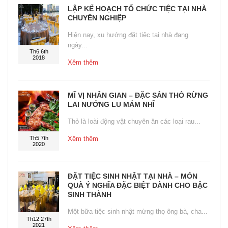
LẬP KẾ HOẠCH TỔ CHỨC TIỆC TẠI NHÀ
CHUYÊN NGHIỆP
Hiện nay, xu hướng đặt tiệc tại nhà đang
ngày...
Th6 6th
2018
Xêm thêm
MĨ VỊ NHÂN GIAN – ĐẶC SẢN THỎ RỪNG
LAI NƯỚNG LU MẮM NHĨ
Thỏ là loài động vật chuyên ăn các loại rau...
Th5 7th
Xêm thêm
2020
ĐẶT TIỆC SINH NHẬT TẠI NHÀ – MÓN
QUÀ Ý NGHĨA ĐẶC BIỆT DÀNH CHO BẬC
SINH THÀNH
Một bữa tiệc sinh nhật mừng thọ ông bà, cha...
Th12 27th
2021