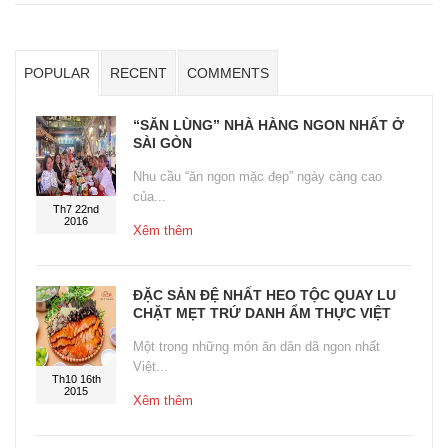
POPULAR
RECENT
COMMENTS
“SĂN LÙNG” NHÀ HÀNG NGON NHẤT Ở
SÀI GÒN
Nhu cầu “ăn ngon mặc đẹp” ngày càng cao
của...
Th7 22nd
2016
Xêm thêm
ĐẶC SẢN ĐỆ NHẤT HEO TỘC QUAY LU
CHẶT MẸT TRỨ DANH ẨM THỰC VIỆT
Một trong những món ăn dân dã ngon nhất
Việt...
Th10 16th
2015
Xêm thêm