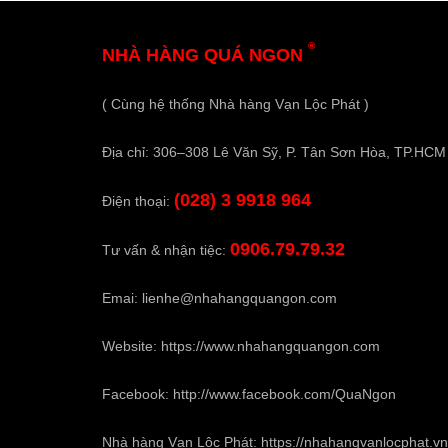
®
NHÀ HÀNG QUÁ NGON
( Cùng hệ thống Nhà hàng Vạn Lộc Phát )
Địa chỉ: 306–308 Lê Văn Sỹ, P. Tân Sơn Hòa, TP.HCM
(028) 3 9918 964
Điện thoại:
0906.79.79.32
Tư vấn & nhận tiệc:
Emai:
lienhe@nhahangquangon.com
Website:
https://www.nhahangquangon.com
Facebook:
http://www.facebook.com/QuaNgon
Nhà hàng Vạn Lộc Phát:
https://nhahangvanlocphat.vn