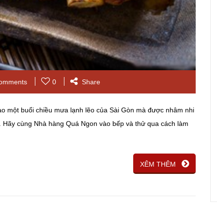
omments
0
Share
ào một buổi chiều mưa lạnh lẽo của Sài Gòn mà được nhâm nhi
g. Hãy cùng Nhà hàng Quá Ngon vào bếp và thử qua cách làm
XÊM THÊM