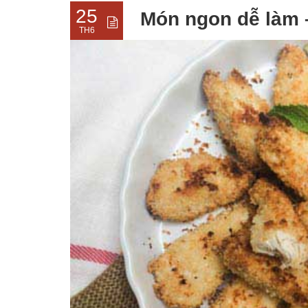
25
Món ngon dễ làm 
TH6