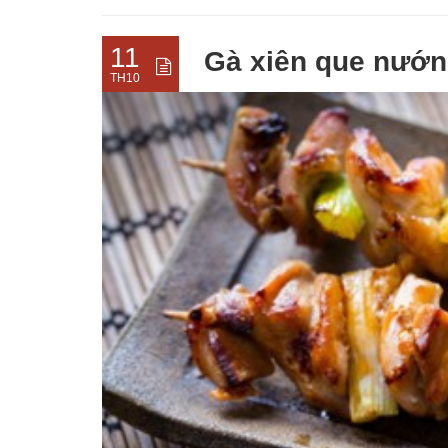
11
Gà xiên que nướ
TH10