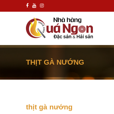
THỊT GÀ NƯỚNG
thịt gà nướng