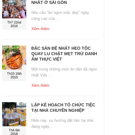
NHẤT Ở SÀI GÒN
Nhu cầu “ăn ngon mặc đẹp” ngày
càng cao của...
Th7 22nd
2016
Xêm thêm
ĐẶC SẢN ĐỆ NHẤT HEO TỘC
QUAY LU CHẶT MẸT TRỨ DANH
ẨM THỰC VIỆT
Một trong những món ăn dân dã ngon
Th10 16th
nhất Việt...
2015
Xêm thêm
LẬP KẾ HOẠCH TỔ CHỨC TIỆC
TẠI NHÀ CHUYÊN NGHIỆP
Hiện nay, xu hướng đặt tiệc tại nhà
đang ngày...
Th6 6th
2018