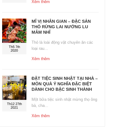
Xêm thêm
MĨ VỊ NHÂN GIAN – ĐẶC SẢN
THỎ RỪNG LAI NƯỚNG LU
MẮM NHĨ
Thỏ là loài động vật chuyên ăn các
Th5 7th
loại rau...
2020
Xêm thêm
ĐẶT TIỆC SINH NHẬT TẠI NHÀ –
MÓN QUÀ Ý NGHĨA ĐẶC BIỆT
DÀNH CHO BẬC SINH THÀNH
Một bữa tiệc sinh nhật mừng thọ ông
Th12 27th
bà, cha...
2021
Xêm thêm