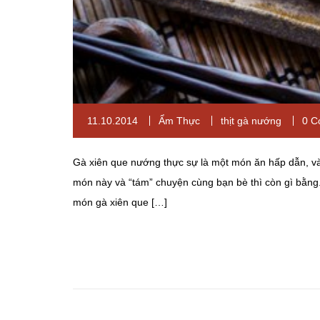
11.10.2014
Ẩm Thực
thịt gà nướng
0 C
Gà xiên que nướng thực sự là một món ăn hấp dẫn, v
món này và “tám” chuyện cùng bạn bè thì còn gì bằn
món gà xiên que […]