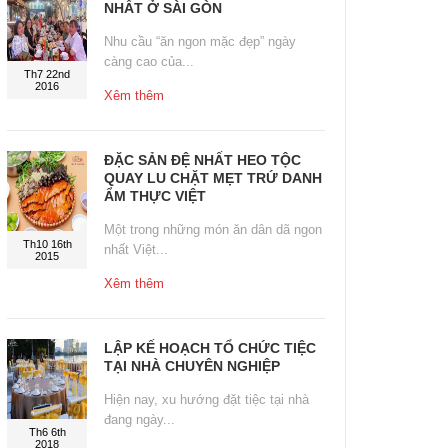
NHẤT Ở SÀI GÒN
Nhu cầu “ăn ngon mặc đẹp” ngày
càng cao của...
Th7 22nd
2016
Xêm thêm
ĐẶC SẢN ĐỆ NHẤT HEO TỘC
QUAY LU CHẶT MẸT TRỨ DANH
ẨM THỰC VIỆT
Một trong những món ăn dân dã ngon
Th10 16th
nhất Việt...
2015
Xêm thêm
LẬP KẾ HOẠCH TỔ CHỨC TIỆC
TẠI NHÀ CHUYÊN NGHIỆP
Hiện nay, xu hướng đặt tiệc tại nhà
đang ngày...
Th6 6th
2018