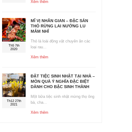
Xêm thêm
MĨ VỊ NHÂN GIAN – ĐẶC SẢN
THỎ RỪNG LAI NƯỚNG LU
MẮM NHĨ
Thỏ là loài động vật chuyên ăn các
Th5 7th
loại rau...
2020
Xêm thêm
ĐẶT TIỆC SINH NHẬT TẠI NHÀ –
MÓN QUÀ Ý NGHĨA ĐẶC BIỆT
DÀNH CHO BẬC SINH THÀNH
Một bữa tiệc sinh nhật mừng thọ ông
Th12 27th
bà, cha...
2021
Xêm thêm