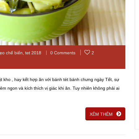
ẹo chế biến
,
tet 2018
0 Comments
2
ịt kho , hay kết hợp ăn với bánh tét bánh chưng ngày Tết, sự
 ngon và kích thích vị giác khi ăn. Tuy nhiên không phải ai
XÊM THÊM