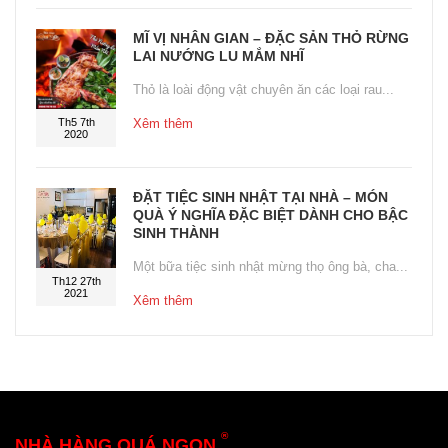
MĨ VỊ NHÂN GIAN – ĐẶC SẢN THỎ RỪNG
LAI NƯỚNG LU MẮM NHĨ
Thỏ là loài động vật chuyên ăn các loại rau...
Th5 7th
Xêm thêm
2020
ĐẶT TIỆC SINH NHẬT TẠI NHÀ – MÓN
QUÀ Ý NGHĨA ĐẶC BIỆT DÀNH CHO BẬC
SINH THÀNH
Một bữa tiệc sinh nhật mừng thọ ông bà, cha...
Th12 27th
2021
Xêm thêm
®
NHÀ HÀNG QUÁ NGON