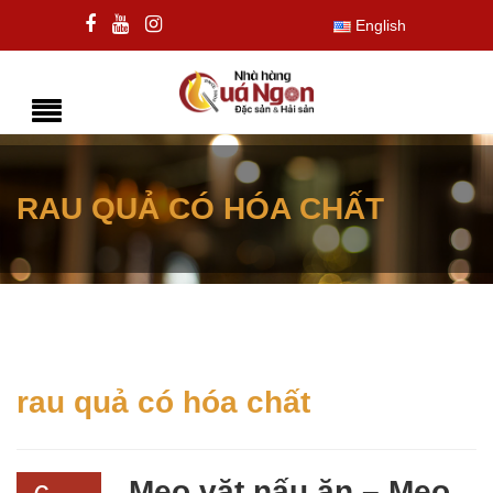
English
RAU QUẢ CÓ HÓA CHẤT
rau quả có hóa chất
Mẹo vặt nấu ăn – Mẹo