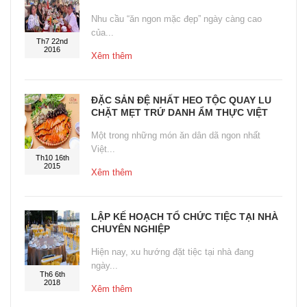
Nhu cầu “ăn ngon mặc đẹp” ngày càng cao
của...
Th7 22nd
2016
Xêm thêm
ĐẶC SẢN ĐỆ NHẤT HEO TỘC QUAY LU
CHẶT MẸT TRỨ DANH ẨM THỰC VIỆT
Một trong những món ăn dân dã ngon nhất
Việt...
Th10 16th
2015
Xêm thêm
LẬP KẾ HOẠCH TỔ CHỨC TIỆC TẠI NHÀ
CHUYÊN NGHIỆP
Hiện nay, xu hướng đặt tiệc tại nhà đang
ngày...
Th6 6th
2018
Xêm thêm