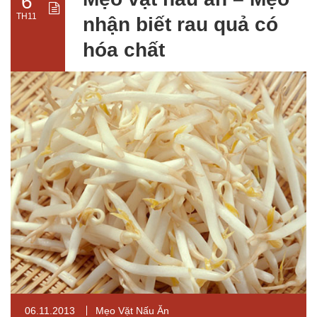
6
TH11
nhận biết rau quả có
hóa chất
06.11.2013
Mẹo Vặt Nấu Ăn