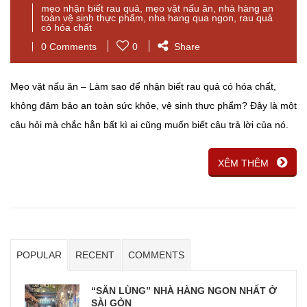
mẹo nhận biết rau quả
,
mẹo vặt nấu ăn
,
nhà hàng an
toàn vệ sinh thực phẩm
,
nha hang qua ngon
,
rau quả
có hóa chất
0 Comments
0
Share
Mẹo vặt nấu ăn – Làm sao để nhận biết rau quả có hóa chất,
không đảm bảo an toàn sức khỏe, vệ sinh thực phẩm? Đây là một
câu hỏi mà chắc hẳn bất kì ai cũng muốn biết câu trả lời của nó.
XÊM THÊM
POPULAR
RECENT
COMMENTS
“SĂN LÙNG” NHÀ HÀNG NGON NHẤT Ở
SÀI GÒN