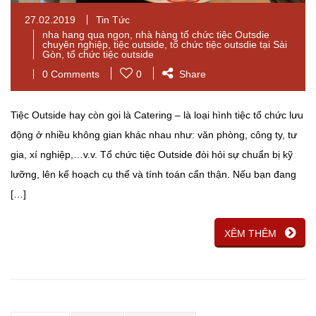
27.02.2019
Tin Tức
nha hang qua ngon
,
nhà hàng tổ chức tiệc Outsdie
chuyên nghiệp
,
tiệc outside
,
tổ chức tiệc outsdie tại Sài
Gòn
,
tổ chức tiệc outside
0 Comments
0
Share
Tiệc Outside hay còn gọi là Catering – là loại hình tiệc tổ chức lưu
động ở nhiều không gian khác nhau như: văn phòng, công ty, tư
gia, xí nghiệp,…v.v. Tổ chức tiệc Outside đòi hỏi sự chuẩn bị kỹ
lưỡng, lên kế hoạch cụ thể và tính toán cẩn thận. Nếu bạn đang
[…]
XÊM THÊM