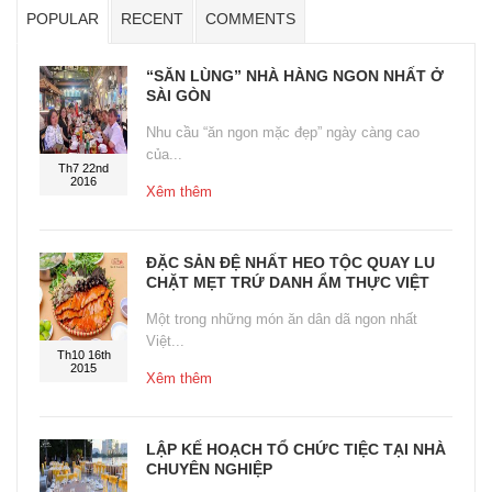
POPULAR
RECENT
COMMENTS
“SĂN LÙNG” NHÀ HÀNG NGON NHẤT Ở
SÀI GÒN
Nhu cầu “ăn ngon mặc đẹp” ngày càng cao
của...
Th7 22nd
2016
Xêm thêm
ĐẶC SẢN ĐỆ NHẤT HEO TỘC QUAY LU
CHẶT MẸT TRỨ DANH ẨM THỰC VIỆT
Một trong những món ăn dân dã ngon nhất
Việt...
Th10 16th
2015
Xêm thêm
LẬP KẾ HOẠCH TỔ CHỨC TIỆC TẠI NHÀ
CHUYÊN NGHIỆP