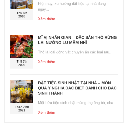
Hiện nay, xu hướng đặt tiệc tại nhà đang
ngày...
Th6 6th
2018
Xêm thêm
MĨ VỊ NHÂN GIAN – ĐẶC SẢN THỎ RỪNG
LAI NƯỚNG LU MẮM NHĨ
Thỏ là loài động vật chuyên ăn các loại rau...
Th5 7th
Xêm thêm
2020
ĐẶT TIỆC SINH NHẬT TẠI NHÀ – MÓN
QUÀ Ý NGHĨA ĐẶC BIỆT DÀNH CHO BẬC
SINH THÀNH
Một bữa tiệc sinh nhật mừng thọ ông bà, cha...
Th12 27th
2021
Xêm thêm