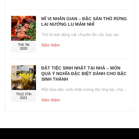
MĨ VỊ NHÂN GIAN – ĐẶC SẢN THỎ RỪNG
LAI NƯỚNG LU MẮM NHĨ
Thỏ là loài động vật chuyên ăn các loại rau...
Th5 7th
Xêm thêm
2020
ĐẶT TIỆC SINH NHẬT TẠI NHÀ – MÓN
QUÀ Ý NGHĨA ĐẶC BIỆT DÀNH CHO BẬC
SINH THÀNH
Một bữa tiệc sinh nhật mừng thọ ông bà, cha...
Th12 27th
2021
Xêm thêm