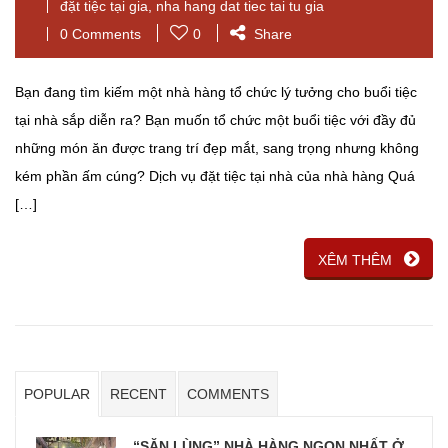
đặt tiệc tại gia
,
nha hang dat tiec tai tu gia
0 Comments
0
Share
Bạn đang tìm kiếm một nhà hàng tổ chức lý tưởng cho buổi tiệc
tại nhà sắp diễn ra? Bạn muốn tổ chức một buổi tiệc với đầy đủ
những món ăn được trang trí đẹp mắt, sang trọng nhưng không
kém phần ấm cúng? Dịch vụ đặt tiệc tại nhà của nhà hàng Quá
[…]
XÊM THÊM
POPULAR
RECENT
COMMENTS
“SĂN LÙNG” NHÀ HÀNG NGON NHẤT Ở