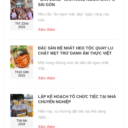
SÀI GÒN
Nhu cầu “ăn ngon mặc đẹp” ngày càng cao
của...
Th7 22nd
2016
Xêm thêm
ĐẶC SẢN ĐỆ NHẤT HEO TỘC QUAY LU
CHẶT MẸT TRỨ DANH ẨM THỰC VIỆT
Một trong những món ăn dân dã ngon nhất
Việt...
Th10 16th
2015
Xêm thêm
LẬP KẾ HOẠCH TỔ CHỨC TIỆC TẠI NHÀ
CHUYÊN NGHIỆP
Hiện nay, xu hướng đặt tiệc tại nhà đang
ngày...
Th6 6th
2018
Xêm thêm