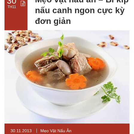
30
TH11
nấu canh ngon cực kỳ
đơn giản
30.11.2013
Mẹo Vặt Nấu Ăn