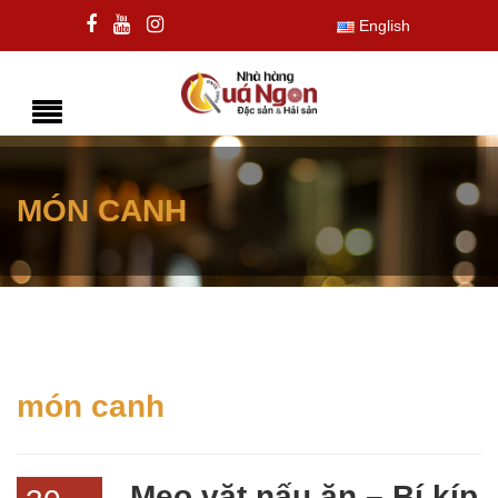
English
MÓN CANH
món canh
Mẹo vặt nấu ăn – Bí kíp