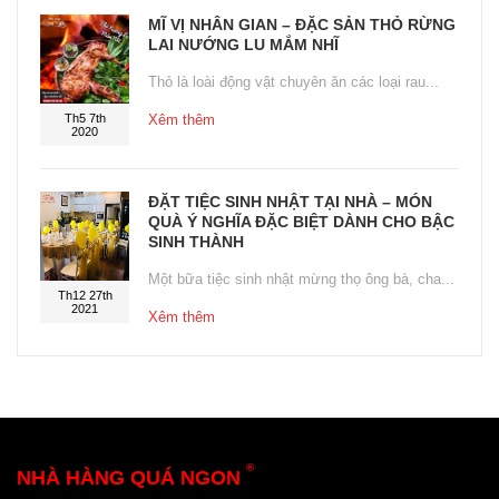
MĨ VỊ NHÂN GIAN – ĐẶC SẢN THỎ RỪNG
LAI NƯỚNG LU MẮM NHĨ
Thỏ là loài động vật chuyên ăn các loại rau...
Th5 7th
Xêm thêm
2020
ĐẶT TIỆC SINH NHẬT TẠI NHÀ – MÓN
QUÀ Ý NGHĨA ĐẶC BIỆT DÀNH CHO BẬC
SINH THÀNH
Một bữa tiệc sinh nhật mừng thọ ông bà, cha...
Th12 27th
2021
Xêm thêm
®
NHÀ HÀNG QUÁ NGON