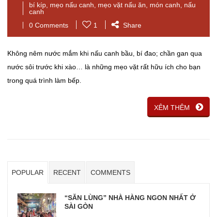
bí kíp
,
mẹo nấu canh
,
mẹo vặt nấu ăn
,
món canh
,
nấu
canh
0 Comments
1
Share
Không nêm nước mắm khi nấu canh bầu, bí đao; chần gan qua
nước sôi trước khi xào… là những mẹo vặt rất hữu ích cho bạn
trong quá trình làm bếp.
XÊM THÊM
POPULAR
RECENT
COMMENTS
“SĂN LÙNG” NHÀ HÀNG NGON NHẤT Ở
SÀI GÒN