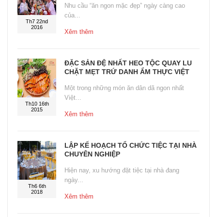
Nhu cầu “ăn ngon mặc đẹp” ngày càng cao
của...
Th7 22nd
2016
Xêm thêm
ĐẶC SẢN ĐỆ NHẤT HEO TỘC QUAY LU
CHẶT MẸT TRỨ DANH ẨM THỰC VIỆT
Một trong những món ăn dân dã ngon nhất
Việt...
Th10 16th
2015
Xêm thêm
LẬP KẾ HOẠCH TỔ CHỨC TIỆC TẠI NHÀ
CHUYÊN NGHIỆP
Hiện nay, xu hướng đặt tiệc tại nhà đang
ngày...
Th6 6th
2018
Xêm thêm