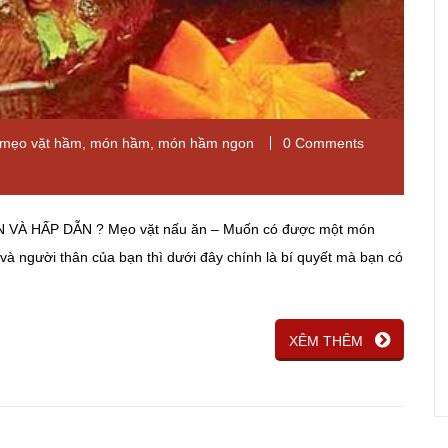
mẹo vặt hầm
,
món hầm
,
món hầm ngon
0 Comments
À HẤP DẪN ? Mẹo vặt nấu ăn – Muốn có được một món
à người thân của bạn thì dưới đây chính là bí quyết mà bạn có
XÊM THÊM