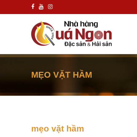
MẸO VẶT HẦM
mẹo vặt hầm