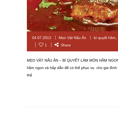
04.07.2013
Mẹo Vặt Nấu Ăn
bí quyết hầm
,
1
Share
MẸO VẶT NẤU ĂN – BÍ QUYẾT LÀM MÓN HẦM NGON V
hầm ngon và hấp dẫn để có thể phục vụ cho gia đình v
thể