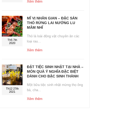
Xêm thêm
MĨ VỊ NHÂN GIAN – ĐẶC SẢN
THỎ RỪNG LAI NƯỚNG LU
MẮM NHĨ
Thỏ là loài động vật chuyên ăn các
Th5 7th
loại rau...
2020
Xêm thêm
ĐẶT TIỆC SINH NHẬT TẠI NHÀ –
MÓN QUÀ Ý NGHĨA ĐẶC BIỆT
DÀNH CHO BẬC SINH THÀNH
Một bữa tiệc sinh nhật mừng thọ ông
Th12 27th
bà, cha...
2021
Xêm thêm