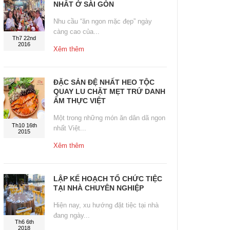
NHẤT Ở SÀI GÒN
Nhu cầu “ăn ngon mặc đẹp” ngày
càng cao của...
Th7 22nd
2016
Xêm thêm
ĐẶC SẢN ĐỆ NHẤT HEO TỘC
QUAY LU CHẶT MẸT TRỨ DANH
ẨM THỰC VIỆT
Một trong những món ăn dân dã ngon
Th10 16th
nhất Việt...
2015
Xêm thêm
LẬP KẾ HOẠCH TỔ CHỨC TIỆC
TẠI NHÀ CHUYÊN NGHIỆP
Hiện nay, xu hướng đặt tiệc tại nhà
đang ngày...
Th6 6th
2018