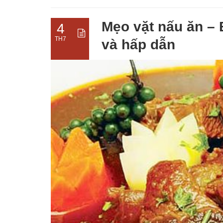
Mẹo vặt nấu ăn –
4
TH7
và hấp dẫn