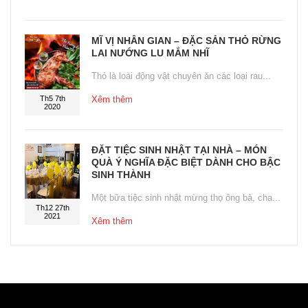
MĨ VỊ NHÂN GIAN – ĐẶC SẢN THỎ RỪNG
LAI NƯỚNG LU MẮM NHĨ
Thỏ là loài động vật chuyên ăn các loại rau...
Th5 7th
Xêm thêm
2020
ĐẶT TIỆC SINH NHẬT TẠI NHÀ – MÓN
QUÀ Ý NGHĨA ĐẶC BIỆT DÀNH CHO BẬC
SINH THÀNH
Một bữa tiệc sinh nhật mừng thọ ông bà, cha...
Th12 27th
2021
Xêm thêm