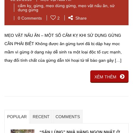
cấm kỵ
,
gừng
,
mẹo dùng gừng
,
mẹo vặt nấu ăn
,
sử
dụng gừng
0 Comments
2
Share
MẸO VẶT NẤU ĂN – MỘT SỐ CẤM KỴ KHI SỬ DỤNG GỪNG
CẦN PHẢI BIẾT Không được ăn gừng tươi đã bị dập hay mọc
mầm vì gừng ở dạng này dễ sinh ra một loại độc tố cực mạnh,
thay đổi tính chất của gừng dẫn tới hoại tử tế bào gan gây […]
XÊM THÊM
POPULAR
RECENT
COMMENTS
“SĂN LÙNG” NHÀ HÀNG NGON NHẤT Ở