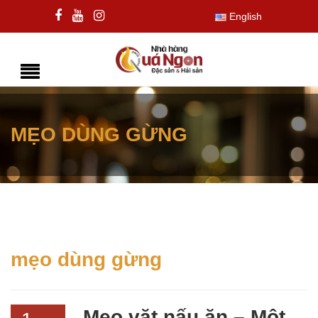
English
MẸO DÙNG GỪNG
mẹo dùng gừng
Mẹo vặt nấu ăn – Một