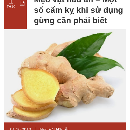
1
TH10
số cấm kỵ khi sử dụng
gừng cần phải biết
01.10.2013
Mẹo Vặt Nấu Ăn