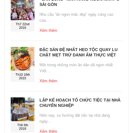
SÀI GÒN
Nhu cầu “ăn ngon mặc đẹp” ngày càng cao
của...
Th7 22nd
2016
Xêm thêm
ĐẶC SẢN ĐỆ NHẤT HEO TỘC QUAY LU
CHẶT MẸT TRỨ DANH ẨM THỰC VIỆT
Một trong những món ăn dân dã ngon nhất
Việt...
Th10 16th
2015
Xêm thêm
LẬP KẾ HOẠCH TỔ CHỨC TIỆC TẠI NHÀ
CHUYÊN NGHIỆP
Hiện nay, xu hướng đặt tiệc tại nhà đang
ngày...
Th6 6th
2018
Xêm thêm