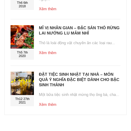
Th6 6th
2018
Xêm thêm
MĨ VỊ NHÂN GIAN – ĐẶC SẢN THỎ RỪNG
LAI NƯỚNG LU MẮM NHĨ
Thỏ là loài động vật chuyên ăn các loại rau...
Th5 7th
Xêm thêm
2020
ĐẶT TIỆC SINH NHẬT TẠI NHÀ – MÓN
QUÀ Ý NGHĨA ĐẶC BIỆT DÀNH CHO BẬC
SINH THÀNH
Một bữa tiệc sinh nhật mừng thọ ông bà, cha...
Th12 27th
2021
Xêm thêm