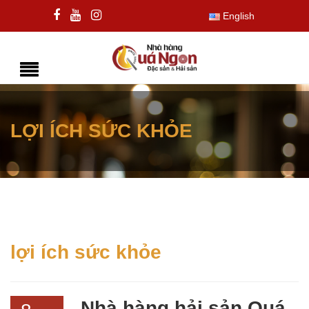
English
LỢI ÍCH SỨC KHỎE
lợi ích sức khỏe
Nhà hàng hải sản Quá