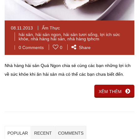
08.11.2013
Ẩm Thực
hải sản
,
hải sản ngon
,
hải sản tươi sống
,
lợi ích sức
khỏe
,
nhà hàng hải sản
,
nhà hàng tphcm
0 Comments
0
Share
Nhà hàng hải sản Quá Ngon chia sẻ cùng các bạn những lợi ích
về sức khỏe khi ăn hải sản mà có thể các bạn chưa biết đến.
XÊM THÊM
POPULAR
RECENT
COMMENTS