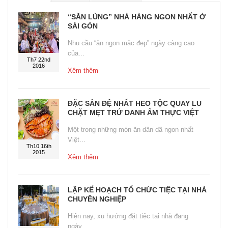
“SĂN LÙNG” NHÀ HÀNG NGON NHẤT Ở
SÀI GÒN
Nhu cầu “ăn ngon mặc đẹp” ngày càng cao
của...
Th7 22nd
2016
Xêm thêm
ĐẶC SẢN ĐỆ NHẤT HEO TỘC QUAY LU
CHẶT MẸT TRỨ DANH ẨM THỰC VIỆT
Một trong những món ăn dân dã ngon nhất
Việt...
Th10 16th
2015
Xêm thêm
LẬP KẾ HOẠCH TỔ CHỨC TIỆC TẠI NHÀ
CHUYÊN NGHIỆP
Hiện nay, xu hướng đặt tiệc tại nhà đang
ngày...