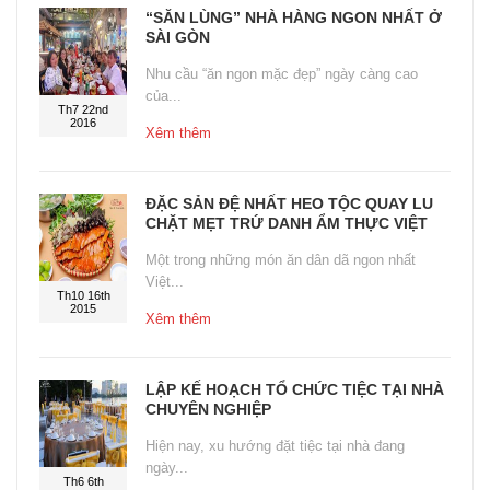
“SĂN LÙNG” NHÀ HÀNG NGON NHẤT Ở
SÀI GÒN
Nhu cầu “ăn ngon mặc đẹp” ngày càng cao
của...
Th7 22nd
2016
Xêm thêm
ĐẶC SẢN ĐỆ NHẤT HEO TỘC QUAY LU
CHẶT MẸT TRỨ DANH ẨM THỰC VIỆT
Một trong những món ăn dân dã ngon nhất
Việt...
Th10 16th
2015
Xêm thêm
LẬP KẾ HOẠCH TỔ CHỨC TIỆC TẠI NHÀ
CHUYÊN NGHIỆP
Hiện nay, xu hướng đặt tiệc tại nhà đang
ngày...
Th6 6th