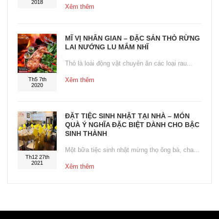
2018
Xêm thêm
MĨ VỊ NHÂN GIAN – ĐẶC SẢN THỎ RỪNG
LAI NƯỚNG LU MẮM NHĨ
Thỏ là loài động vật chuyên ăn các loại rau...
Th5 7th
Xêm thêm
2020
ĐẶT TIỆC SINH NHẬT TẠI NHÀ – MÓN
QUÀ Ý NGHĨA ĐẶC BIỆT DÀNH CHO BẬC
SINH THÀNH
Một bữa tiệc sinh nhật mừng thọ ông bà, cha...
Th12 27th
2021
Xêm thêm