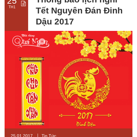
25
TH1
Tết Nguyên Đán Đinh
Dậu 2017
25.01.2017
Tin Tức