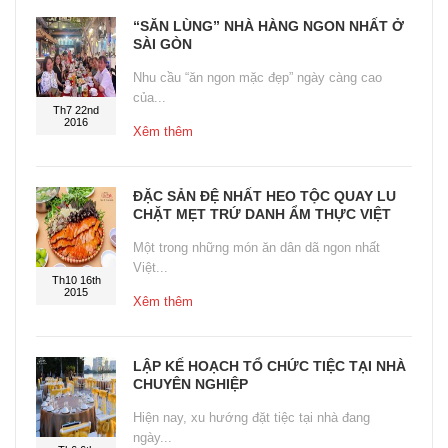
“SĂN LÙNG” NHÀ HÀNG NGON NHẤT Ở
SÀI GÒN
Nhu cầu “ăn ngon mặc đẹp” ngày càng cao
của...
Th7 22nd
2016
Xêm thêm
ĐẶC SẢN ĐỆ NHẤT HEO TỘC QUAY LU
CHẶT MẸT TRỨ DANH ẨM THỰC VIỆT
Một trong những món ăn dân dã ngon nhất
Việt...
Th10 16th
2015
Xêm thêm
LẬP KẾ HOẠCH TỔ CHỨC TIỆC TẠI NHÀ
CHUYÊN NGHIỆP
Hiện nay, xu hướng đặt tiệc tại nhà đang
ngày...