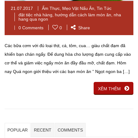
21.07.2017
Ẩm Thực
,
Mẹo Vặt Nấu Ăn
,
Tin Tức
đặt tiệc nhà hàng
,
hướng dẫn cách làm món ăn
,
nha
hang qua ngon
0 Comments
0
Share
Các bữa cơm với đủ loại thịt, cá, tôm, cua… giàu chất đạm đã
khiến bạn chán ngấy. Để dung hòa cho lượng đạm cung cấp vào
cơ thể và giảm việc ngấy món ăn đầy đầu mỡ, chất đạm. Hôm
nay Quá ngon giới thiệu với các bạn món ăn “ Ngọt ngon ba […]
XÊM THÊM
POPULAR
RECENT
COMMENTS