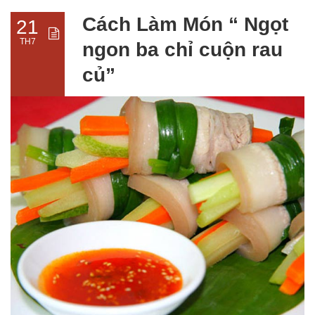
Cách Làm Món “ Ngọt
21
TH7
ngon ba chỉ cuộn rau
củ”