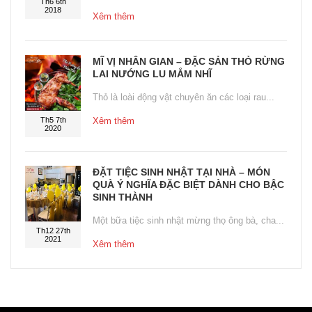
Th6 6th
2018
Xêm thêm
MĨ VỊ NHÂN GIAN – ĐẶC SẢN THỎ RỪNG
LAI NƯỚNG LU MẮM NHĨ
Thỏ là loài động vật chuyên ăn các loại rau...
Th5 7th
Xêm thêm
2020
ĐẶT TIỆC SINH NHẬT TẠI NHÀ – MÓN
QUÀ Ý NGHĨA ĐẶC BIỆT DÀNH CHO BẬC
SINH THÀNH
Một bữa tiệc sinh nhật mừng thọ ông bà, cha...
Th12 27th
2021
Xêm thêm