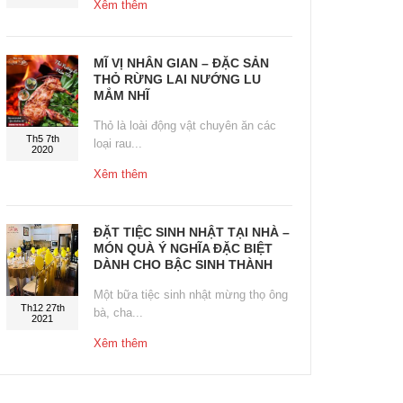
Xêm thêm
MĨ VỊ NHÂN GIAN – ĐẶC SẢN
THỎ RỪNG LAI NƯỚNG LU
MẮM NHĨ
Thỏ là loài động vật chuyên ăn các
Th5 7th
loại rau...
2020
Xêm thêm
ĐẶT TIỆC SINH NHẬT TẠI NHÀ –
MÓN QUÀ Ý NGHĨA ĐẶC BIỆT
DÀNH CHO BẬC SINH THÀNH
Một bữa tiệc sinh nhật mừng thọ ông
Th12 27th
bà, cha...
2021
Xêm thêm