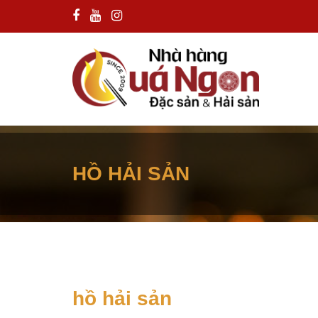
HỒ HẢI SẢN
hồ hải sản