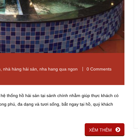
n
,
nhà hàng hải sản
,
nha hang qua ngon
0 Comments
hệ thống hồ hải sản tại sảnh chính nhằm giúp thực khách có
hong phú, đa dạng và tươi sống, bắt ngay tại hồ, quý khách
XÊM THÊM