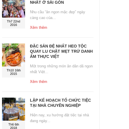
NHẤT Ở SÀI GÒN
Nhu cầu “ăn ngon mặc đẹp” ngày
càng cao của...
Th7 22nd
2016
Xêm thêm
ĐẶC SẢN ĐỆ NHẤT HEO TỘC
QUAY LU CHẶT MẸT TRỨ DANH
ẨM THỰC VIỆT
Một trong những món ăn dân dã ngon
Th10 16th
nhất Việt...
2015
Xêm thêm
LẬP KẾ HOẠCH TỔ CHỨC TIỆC
TẠI NHÀ CHUYÊN NGHIỆP
Hiện nay, xu hướng đặt tiệc tại nhà
đang ngày...
Th6 6th
2018