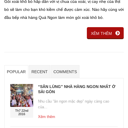
Gỏi xoài khô bò hấp dẫn với vị chua của xoài, vị cay nhẹ của thịt
bò sẽ làm cho bạn khó kiềm chế được cảm xúc. Nào hãy cùng với
đầu bếp nhà hàng Quá Ngon làm món gỏi xoài khô bò.
XÊM THÊM
POPULAR
RECENT
COMMENTS
“SĂN LÙNG” NHÀ HÀNG NGON NHẤT Ở
SÀI GÒN
Nhu cầu “ăn ngon mặc đẹp” ngày càng cao
của...
Th7 22nd
2016
Xêm thêm