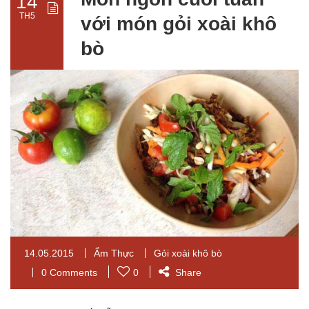
14
TH5
với món gỏi xoài khô
bò
14.05.2015
Ẩm Thực
Gỏi xoài khô bò
0 Comments
0
Share