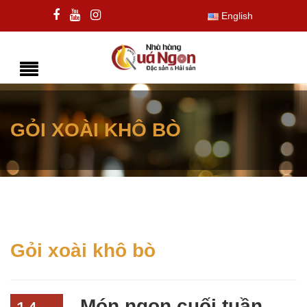
English
GỎI XOÀI KHÔ BÒ
Gỏi xoài khô bò
Món ngon cuối tuần