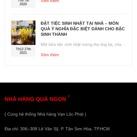
Th5 7th
Xêm thêm
2020
ĐẶT TIỆC SINH NHẬT TẠI NHÀ – MÓN
QUÀ Ý NGHĨA ĐẶC BIỆT DÀNH CHO BẬC
SINH THÀNH
Một bữa tiệc sinh nhật mừng thọ ông bà, cha...
Th12 27th
2021
Xêm thêm
®
NHÀ HÀNG QUÁ NGON
( Cùng hệ thống Nhà hàng Vạn Lộc Phát )
Địa chỉ: 306–308 Lê Văn Sỹ, P. Tân Sơn Hòa, TP.HCM