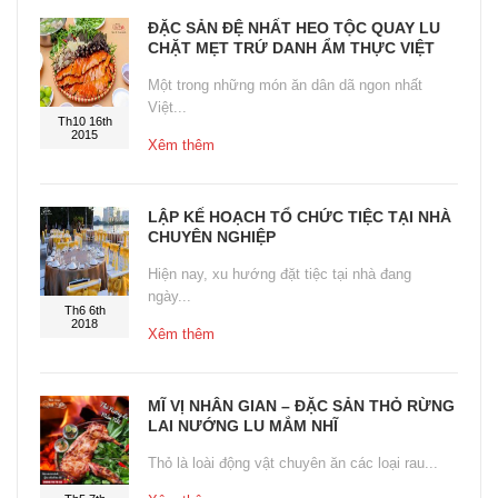
ĐẶC SẢN ĐỆ NHẤT HEO TỘC QUAY LU
CHẶT MẸT TRỨ DANH ẨM THỰC VIỆT
Một trong những món ăn dân dã ngon nhất
Việt...
Th10 16th
2015
Xêm thêm
LẬP KẾ HOẠCH TỔ CHỨC TIỆC TẠI NHÀ
CHUYÊN NGHIỆP
Hiện nay, xu hướng đặt tiệc tại nhà đang
ngày...
Th6 6th
2018
Xêm thêm
MĨ VỊ NHÂN GIAN – ĐẶC SẢN THỎ RỪNG
LAI NƯỚNG LU MẮM NHĨ
Thỏ là loài động vật chuyên ăn các loại rau...