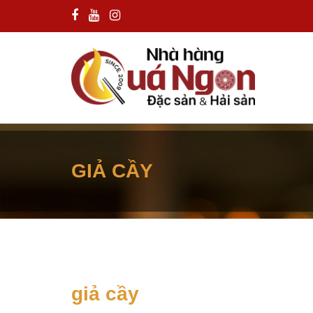
GIẢ CẦY
giả cầy