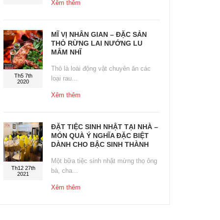
Xêm thêm
MĨ VỊ NHÂN GIAN – ĐẶC SẢN
THỎ RỪNG LAI NƯỚNG LU
MẮM NHĨ
Thỏ là loài động vật chuyên ăn các
Th5 7th
loại rau...
2020
Xêm thêm
ĐẶT TIỆC SINH NHẬT TẠI NHÀ –
MÓN QUÀ Ý NGHĨA ĐẶC BIỆT
DÀNH CHO BẬC SINH THÀNH
Một bữa tiệc sinh nhật mừng thọ ông
Th12 27th
bà, cha...
2021
Xêm thêm