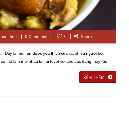
 heo
,
heo
0 Comments
3
Share
m. Đây là món ăn được yêu thích của rất nhiều người bởi
ó thể làm mồi nhậu lai rai tuyệt vời cho các đấng mày râu.
XÊM THÊM