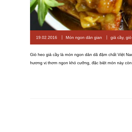
19.02.2016
Món ngon dân gian
giả cầy
,
giò
Giò heo giả cầy là món ngon dân dã đậm chất Việt Na
hương vị thơm ngon khó cưỡng, đặc biệt món này còn c