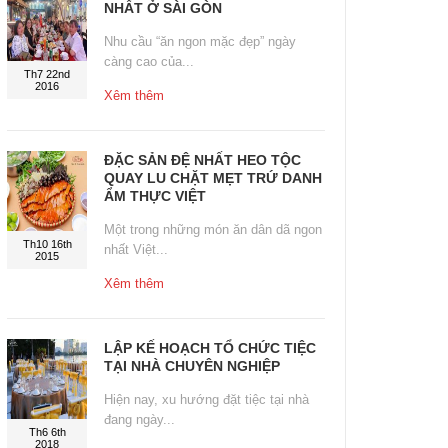
NHẤT Ở SÀI GÒN
Nhu cầu “ăn ngon mặc đẹp” ngày
càng cao của...
Th7 22nd
2016
Xêm thêm
ĐẶC SẢN ĐỆ NHẤT HEO TỘC
QUAY LU CHẶT MẸT TRỨ DANH
ẨM THỰC VIỆT
Một trong những món ăn dân dã ngon
Th10 16th
nhất Việt...
2015
Xêm thêm
LẬP KẾ HOẠCH TỔ CHỨC TIỆC
TẠI NHÀ CHUYÊN NGHIỆP
Hiện nay, xu hướng đặt tiệc tại nhà
đang ngày...
Th6 6th
2018