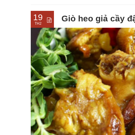
19
Giò heo giả cầy 
TH2