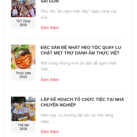
SÀI GÒN
Nhu cầu “ăn ngon mặc đẹp” ngày càng cao
của...
Th7 22nd
2016
Xêm thêm
ĐẶC SẢN ĐỆ NHẤT HEO TỘC QUAY LU
CHẶT MẸT TRỨ DANH ẨM THỰC VIỆT
Một trong những món ăn dân dã ngon nhất
Việt...
Th10 16th
2015
Xêm thêm
LẬP KẾ HOẠCH TỔ CHỨC TIỆC TẠI NHÀ
CHUYÊN NGHIỆP
Hiện nay, xu hướng đặt tiệc tại nhà đang
ngày...
Th6 6th
2018
Xêm thêm