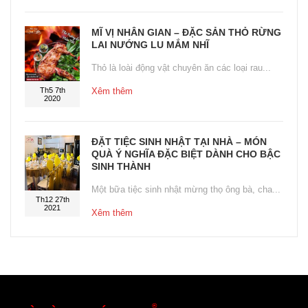
MĨ VỊ NHÂN GIAN – ĐẶC SẢN THỎ RỪNG
LAI NƯỚNG LU MẮM NHĨ
Thỏ là loài động vật chuyên ăn các loại rau...
Th5 7th
Xêm thêm
2020
ĐẶT TIỆC SINH NHẬT TẠI NHÀ – MÓN
QUÀ Ý NGHĨA ĐẶC BIỆT DÀNH CHO BẬC
SINH THÀNH
Một bữa tiệc sinh nhật mừng thọ ông bà, cha...
Th12 27th
2021
Xêm thêm
®