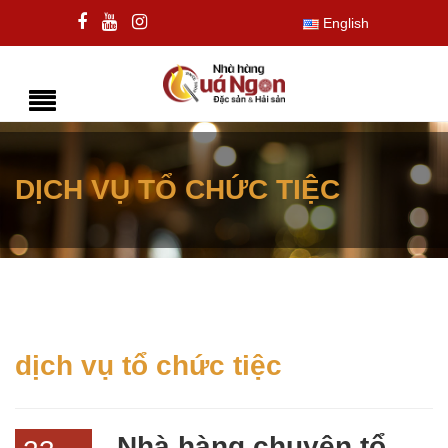
English
DỊCH VỤ TỔ CHỨC TIỆC
dịch vụ tổ chức tiệc
Nhà hàng chuyên tổ