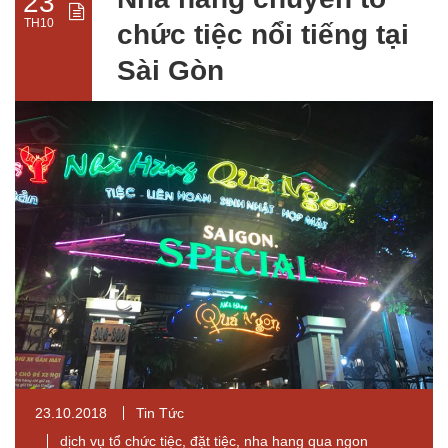
23
TH10
chức tiệc nổi tiếng tại
Sài Gòn
23.10.2018
Tin Tức
dịch vụ tổ chức tiệc
,
đặt tiệc
,
nha hang qua ngon