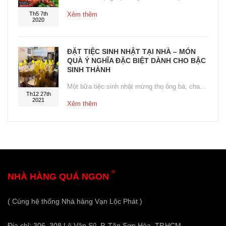
Th5 7th
Xêm thêm
2020
ĐẶT TIỆC SINH NHẬT TẠI NHÀ – MÓN
QUÀ Ý NGHĨA ĐẶC BIỆT DÀNH CHO BẬC
SINH THÀNH
Một bữa tiệc sinh nhật mừng thọ ông bà, cha...
Th12 27th
2021
Xêm thêm
®
NHÀ HÀNG QUÁ NGON
( Cùng hệ thống Nhà hàng Vạn Lộc Phát )
Địa chỉ: 306–308 Lê Văn Sỹ, P. Tân Sơn Hòa, TP.HCM