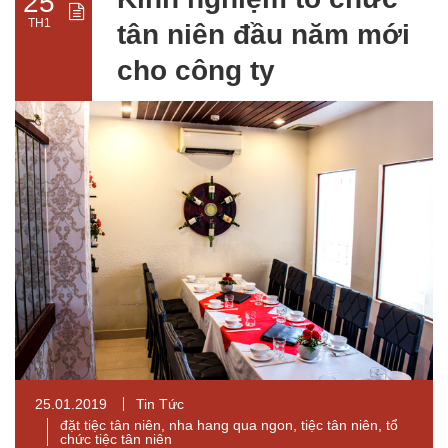
25
TH1
tân niên đầu năm mới
cho công ty
25.01.2019
Tin Tức
đặt tiệc tân niên
,
nha hang qua ngon
,
tiệc tân niên
,
tổ
chức tiệc tân niên