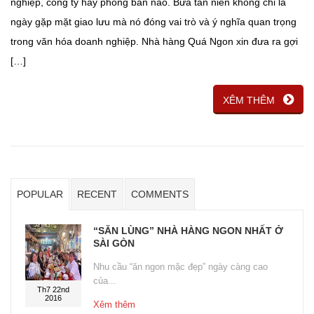
nghiệp, công ty hay phòng ban nào. Bữa tân niên không chỉ là
ngày gặp mặt giao lưu mà nó đóng vai trò và ý nghĩa quan trọng
trong văn hóa doanh nghiệp. Nhà hàng Quá Ngon xin đưa ra gợi
[…]
XÊM THÊM
POPULAR
RECENT
COMMENTS
“SĂN LÙNG” NHÀ HÀNG NGON NHẤT Ở
SÀI GÒN
Nhu cầu “ăn ngon mặc đẹp” ngày càng cao
của...
Th7 22nd
2016
Xêm thêm