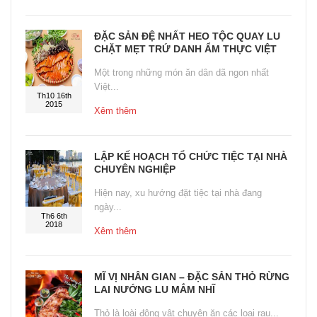
ĐẶC SẢN ĐỆ NHẤT HEO TỘC QUAY LU
CHẶT MẸT TRỨ DANH ẨM THỰC VIỆT
Một trong những món ăn dân dã ngon nhất
Việt...
Th10 16th
2015
Xêm thêm
LẬP KẾ HOẠCH TỔ CHỨC TIỆC TẠI NHÀ
CHUYÊN NGHIỆP
Hiện nay, xu hướng đặt tiệc tại nhà đang
ngày...
Th6 6th
2018
Xêm thêm
MĨ VỊ NHÂN GIAN – ĐẶC SẢN THỎ RỪNG
LAI NƯỚNG LU MẮM NHĨ
Thỏ là loài động vật chuyên ăn các loại rau...