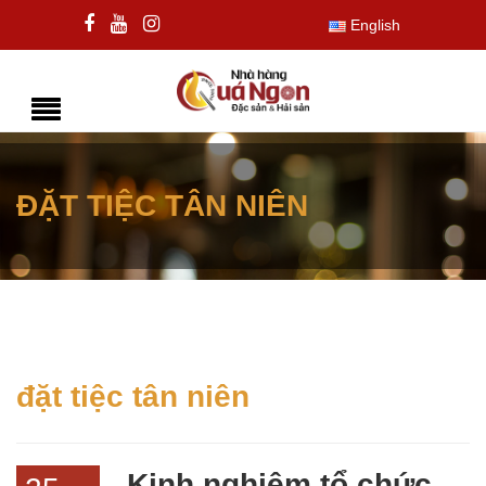
English
ĐẶT TIỆC TÂN NIÊN
đặt tiệc tân niên
Kinh nghiệm tổ chức