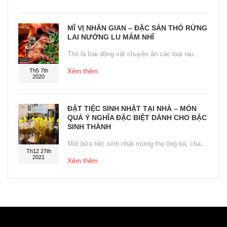
MĨ VỊ NHÂN GIAN – ĐẶC SẢN THỎ RỪNG
LAI NƯỚNG LU MẮM NHĨ
Thỏ là loài động vật chuyên ăn các loại rau...
Th5 7th
Xêm thêm
2020
ĐẶT TIỆC SINH NHẬT TẠI NHÀ – MÓN
QUÀ Ý NGHĨA ĐẶC BIỆT DÀNH CHO BẬC
SINH THÀNH
Một bữa tiệc sinh nhật mừng thọ ông bà, cha...
Th12 27th
2021
Xêm thêm