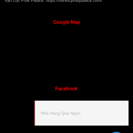
Vạn Lộc Phát Palace:
https://vanlocphatpalace.com/
Google
Map
Facebook
Nhà Hàng Quá Ngon