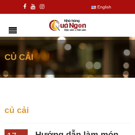
English
CỦ CẢI
củ cải
Hướng dẫn làm món