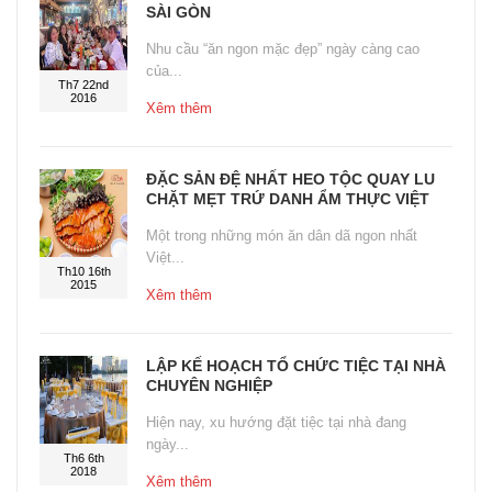
SÀI GÒN
Nhu cầu “ăn ngon mặc đẹp” ngày càng cao
của...
Th7 22nd
2016
Xêm thêm
ĐẶC SẢN ĐỆ NHẤT HEO TỘC QUAY LU
CHẶT MẸT TRỨ DANH ẨM THỰC VIỆT
Một trong những món ăn dân dã ngon nhất
Việt...
Th10 16th
2015
Xêm thêm
LẬP KẾ HOẠCH TỔ CHỨC TIỆC TẠI NHÀ
CHUYÊN NGHIỆP
Hiện nay, xu hướng đặt tiệc tại nhà đang
ngày...
Th6 6th
2018
Xêm thêm