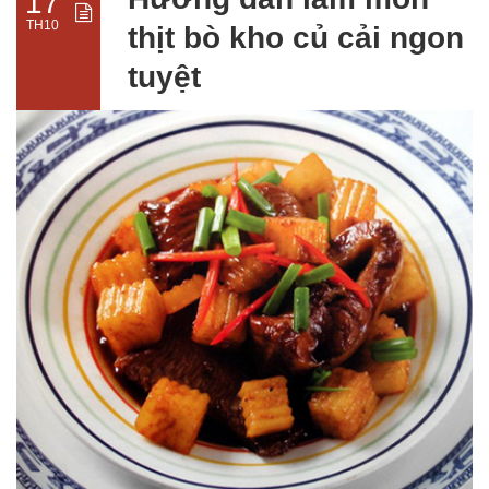
17
TH10
thịt bò kho củ cải ngon
tuyệt