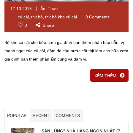
17.10.2015
Ẩm Thực
củ cải
,
thịt bò
,
thịt bò kho củ cải
0 Comments
0
Share
Bò kho củ cải cho bữa cơm gia đình bạn thêm phần hấp dẫn, vị
thanh ngọt của củ cải, đậm đà của nước cốt thịt làm cho bữa cơm
gia đình bạn thêm phần ấm cúng và đậm vị.
XÊM THÊM
POPULAR
RECENT
COMMENTS
“SĂN LÙNG” NHÀ HÀNG NGON NHẤT Ở