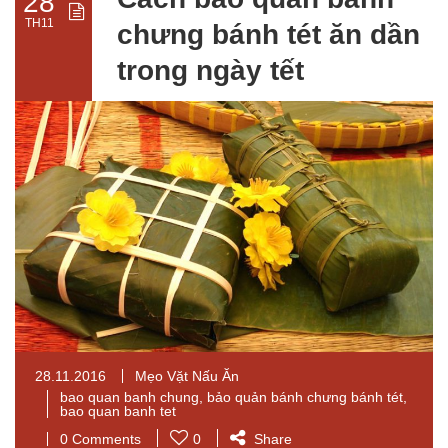
28
TH11
chưng bánh tét ăn dần
trong ngày tết
28.11.2016
Mẹo Vặt Nấu Ăn
bao quan banh chung
,
bảo quản bánh chưng bánh tét
,
bao quan banh tet
0 Comments
0
Share