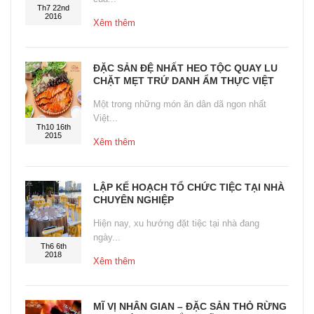
Th7 22nd
2016
Xêm thêm
ĐẶC SẢN ĐỆ NHẤT HEO TỘC QUAY LU
CHẶT MẸT TRỨ DANH ẨM THỰC VIỆT
Một trong những món ăn dân dã ngon nhất
Việt...
Th10 16th
2015
Xêm thêm
LẬP KẾ HOẠCH TỔ CHỨC TIỆC TẠI NHÀ
CHUYÊN NGHIỆP
Hiện nay, xu hướng đặt tiệc tại nhà đang
ngày...
Th6 6th
2018
Xêm thêm
MĨ VỊ NHÂN GIAN – ĐẶC SẢN THỎ RỪNG