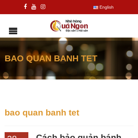
English
BAO QUAN BANH TET
bao quan banh tet
Cách bảo quản bánh