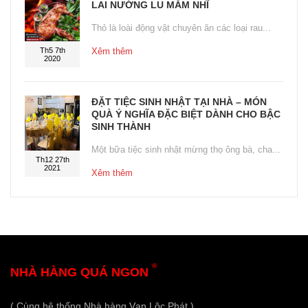
LAI NƯỚNG LU MẮM NHĨ
Thỏ là loài động vật chuyên ăn các loại rau...
Th5 7th
Xêm thêm
2020
ĐẶT TIỆC SINH NHẬT TẠI NHÀ – MÓN
QUÀ Ý NGHĨA ĐẶC BIỆT DÀNH CHO BẬC
SINH THÀNH
Một bữa tiệc sinh nhật mừng thọ ông bà, cha...
Th12 27th
2021
Xêm thêm
®
NHÀ HÀNG QUÁ NGON
( Cùng hệ thống Nhà hàng Vạn Lộc Phát )