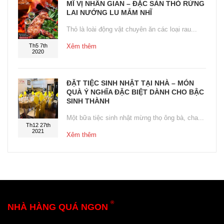
MĨ VỊ NHÂN GIAN – ĐẶC SẢN THỎ RỪNG
LAI NƯỚNG LU MẮM NHĨ
Thỏ là loài động vật chuyên ăn các loại rau...
Th5 7th
Xêm thêm
2020
ĐẶT TIỆC SINH NHẬT TẠI NHÀ – MÓN
QUÀ Ý NGHĨA ĐẶC BIỆT DÀNH CHO BẬC
SINH THÀNH
Một bữa tiệc sinh nhật mừng thọ ông bà, cha...
Th12 27th
2021
Xêm thêm
®
NHÀ HÀNG QUÁ NGON