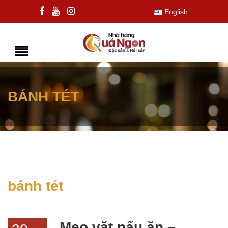
English
BÁNH TÉT
bánh tét
Mẹo vặt nấu ăn –