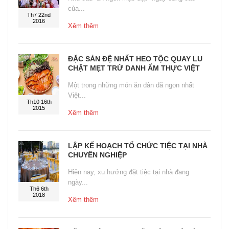
của...
Th7 22nd
2016
Xêm thêm
ĐẶC SẢN ĐỆ NHẤT HEO TỘC QUAY LU
CHẶT MẸT TRỨ DANH ẨM THỰC VIỆT
Một trong những món ăn dân dã ngon nhất
Việt...
Th10 16th
2015
Xêm thêm
LẬP KẾ HOẠCH TỔ CHỨC TIỆC TẠI NHÀ
CHUYÊN NGHIỆP
Hiện nay, xu hướng đặt tiệc tại nhà đang
ngày...
Th6 6th
2018
Xêm thêm