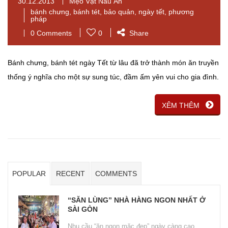
30.12.2013
Mẹo Vặt Nấu Ăn
bánh chưng
,
bánh tét
,
bảo quản
,
ngày tết
,
phương
pháp
0 Comments
0
Share
Bánh chưng, bánh tét ngày Tết từ lâu đã trở thành món ăn truyền
thống ý nghĩa cho một sự sung túc, đầm ấm yên vui cho gia đình.
XÊM THÊM
POPULAR
RECENT
COMMENTS
“SĂN LÙNG” NHÀ HÀNG NGON NHẤT Ở
SÀI GÒN
Nhu cầu “ăn ngon mặc đẹp” ngày càng cao