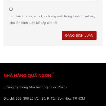
Lưu tên của tôi, email, và trang web trong trình duyệt này
cho lần bình luận kế tiếp của tôi.
®
NHÀ HÀNG QUÁ NGON
( Cùng hệ thống Nhà hàng Vạn Lộc Phát )
Địa chỉ: 306–308 Lê Văn Sỹ, P. Tân Sơn Hòa, TP.HCM