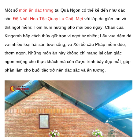
Một số
món ăn đặc trưng
tại Quá Ngon có thể kể đến như đặc
sản
Đệ Nhất Heo Tộc Quay Lu Chặt Mẹt
với lớp da giòn tan và
thịt ngọt mềm; Tôm hùm nướng phô mai béo ngậy; Chân cua
Kingcrab hấp cách thủy giữ trọn vị ngọt tự nhiên; Lẩu vua đậm đà
với nhiều loại hải sản tươi sống; và Xôi bồ câu Pháp mềm dẻo,
thơm ngon. Những món ăn này không chỉ mang lại cảm giác
ngon miệng cho thực khách mà còn được trình bày đẹp mắt, góp
phần làm cho buổi tiệc trở nên đặc sắc và ấn tượng.