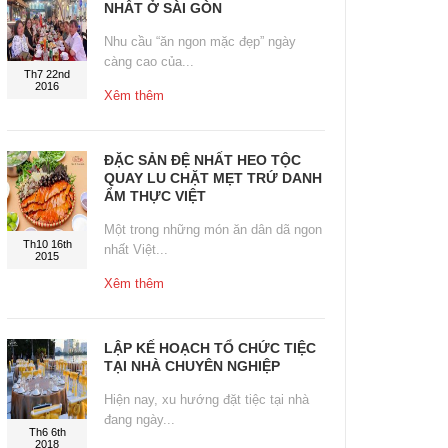
NHẤT Ở SÀI GÒN
Nhu cầu “ăn ngon mặc đẹp” ngày
càng cao của...
Th7 22nd
2016
Xêm thêm
ĐẶC SẢN ĐỆ NHẤT HEO TỘC
QUAY LU CHẶT MẸT TRỨ DANH
ẨM THỰC VIỆT
Một trong những món ăn dân dã ngon
Th10 16th
nhất Việt...
2015
Xêm thêm
LẬP KẾ HOẠCH TỔ CHỨC TIỆC
TẠI NHÀ CHUYÊN NGHIỆP
Hiện nay, xu hướng đặt tiệc tại nhà
đang ngày...
Th6 6th
2018