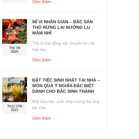
Xêm thêm
MĨ VỊ NHÂN GIAN – ĐẶC SẢN
THỎ RỪNG LAI NƯỚNG LU
MẮM NHĨ
Thỏ là loài động vật chuyên ăn các
Th5 7th
loại rau...
2020
Xêm thêm
ĐẶT TIỆC SINH NHẬT TẠI NHÀ –
MÓN QUÀ Ý NGHĨA ĐẶC BIỆT
DÀNH CHO BẬC SINH THÀNH
Một bữa tiệc sinh nhật mừng thọ ông
Th12 27th
bà, cha...
2021
Xêm thêm