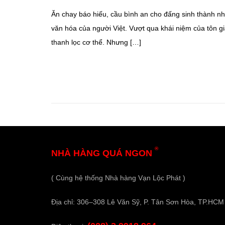
Ăn chay báo hiếu, cầu bình an cho đấng sinh thành n
văn hóa của người Việt. Vượt qua khái niệm của tôn g
thanh lọc cơ thể. Nhưng […]
®
NHÀ HÀNG QUÁ NGON
( Cùng hệ thống Nhà hàng Vạn Lộc Phát )
Địa chỉ: 306–308 Lê Văn Sỹ, P. Tân Sơn Hòa, TP.HCM