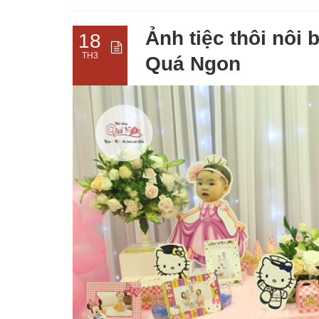
Ảnh tiệc thôi nôi
18
TH3
Quá Ngon