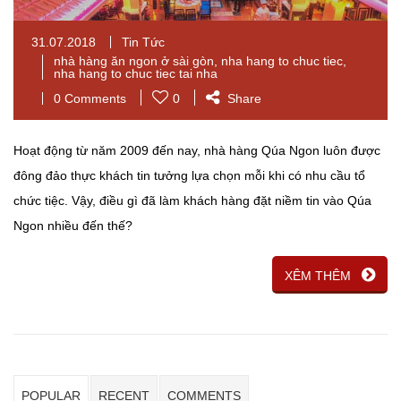
31.07.2018
Tin Tức
nhà hàng ăn ngon ở sài gòn
,
nha hang to chuc tiec
,
nha hang to chuc tiec tai nha
0 Comments
0
Share
Hoạt động từ năm 2009 đến nay, nhà hàng Qúa Ngon luôn được
đông đảo thực khách tin tưởng lựa chọn mỗi khi có nhu cầu tổ
chức tiệc. Vậy, điều gì đã làm khách hàng đặt niềm tin vào Qúa
Ngon nhiều đến thế?
XÊM THÊM
POPULAR
RECENT
COMMENTS