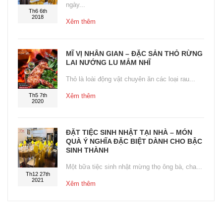
ngày...
Th6 6th
2018
Xêm thêm
MĨ VỊ NHÂN GIAN – ĐẶC SẢN THỎ RỪNG
LAI NƯỚNG LU MẮM NHĨ
Thỏ là loài động vật chuyên ăn các loại rau...
Th5 7th
Xêm thêm
2020
ĐẶT TIỆC SINH NHẬT TẠI NHÀ – MÓN
QUÀ Ý NGHĨA ĐẶC BIỆT DÀNH CHO BẬC
SINH THÀNH
Một bữa tiệc sinh nhật mừng thọ ông bà, cha...
Th12 27th
2021
Xêm thêm