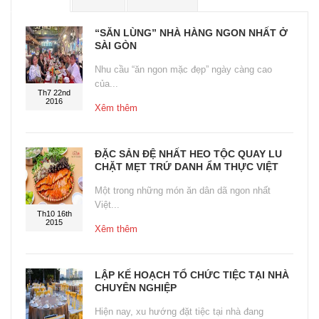
“SĂN LÙNG” NHÀ HÀNG NGON NHẤT Ở
SÀI GÒN
Nhu cầu “ăn ngon mặc đẹp” ngày càng cao
của...
Th7 22nd
2016
Xêm thêm
ĐẶC SẢN ĐỆ NHẤT HEO TỘC QUAY LU
CHẶT MẸT TRỨ DANH ẨM THỰC VIỆT
Một trong những món ăn dân dã ngon nhất
Việt...
Th10 16th
2015
Xêm thêm
LẬP KẾ HOẠCH TỔ CHỨC TIỆC TẠI NHÀ
CHUYÊN NGHIỆP
Hiện nay, xu hướng đặt tiệc tại nhà đang