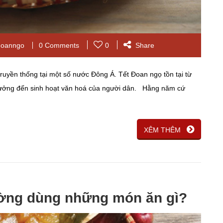
doanngo
0 Comments
0
Share
uyền thống tại một số nước Đông Á. Tết Đoan ngọ tồn tại từ
hưởng đến sinh hoạt văn hoá của người dân. Hằng năm cứ
XÊM THÊM
ờng dùng những món ăn gì?