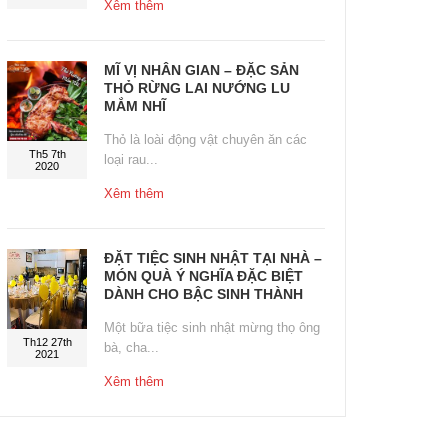
Xêm thêm
MĨ VỊ NHÂN GIAN – ĐẶC SẢN
THỎ RỪNG LAI NƯỚNG LU
MẮM NHĨ
Thỏ là loài động vật chuyên ăn các
Th5 7th
loại rau...
2020
Xêm thêm
ĐẶT TIỆC SINH NHẬT TẠI NHÀ –
MÓN QUÀ Ý NGHĨA ĐẶC BIỆT
DÀNH CHO BẬC SINH THÀNH
Một bữa tiệc sinh nhật mừng thọ ông
Th12 27th
bà, cha...
2021
Xêm thêm