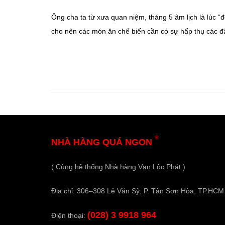
Ông cha ta từ xưa quan niệm, tháng 5 âm lịch là lúc “đ
cho nên các món ăn chế biến cần có sự hấp thụ các đặc 
®
NHÀ HÀNG QUÁ NGON
( Cùng hệ thống Nhà hàng Vạn Lộc Phát )
Địa chỉ: 306–308 Lê Văn Sỹ, P. Tân Sơn Hòa, TP.HCM
(028) 3 9918 964
Điện thoại: