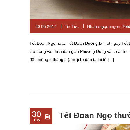
30.05.2017
Tin Tức
Nhahangquangon
,
Tet
Tết Đoan Ngọ hoặc Tết Đoan Dương là một ngày Tết tr
lâu trong văn hoá dân gian Phương Đông và có ảnh 
đến mồng 5 tháng 5 (âm lịch) dân ta lại tổ […]
30
Tết Đoan Ngọ thư
TH5