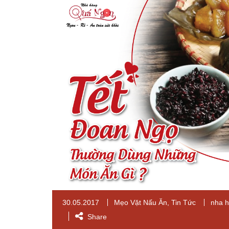
30.05.2017
Mẹo Vặt Nấu Ăn
,
Tin Tức
nha 
Share