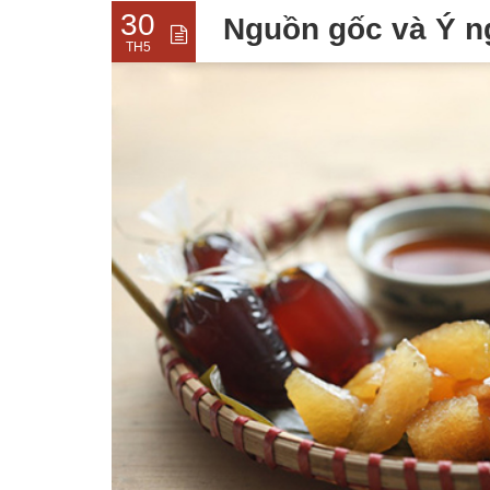
30
Nguồn gốc và Ý n
TH5