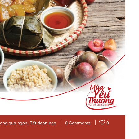
hang qua ngon
,
Tết doan ngọ
0 Comments
0