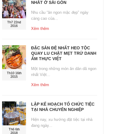
NHẤT Ở SÀI GÒN
Nhu cầu “ăn ngon mặc đẹp” ngày
càng cao của...
Th7 22nd
2016
Xêm thêm
ĐẶC SẢN ĐỆ NHẤT HEO TỘC
QUAY LU CHẶT MẸT TRỨ DANH
ẨM THỰC VIỆT
Một trong những món ăn dân dã ngon
Th10 16th
nhất Việt...
2015
Xêm thêm
LẬP KẾ HOẠCH TỔ CHỨC TIỆC
TẠI NHÀ CHUYÊN NGHIỆP
Hiện nay, xu hướng đặt tiệc tại nhà
đang ngày...
Th6 6th
2018